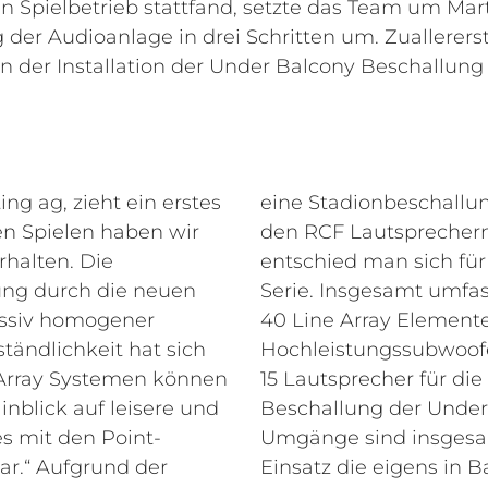
n Spielbetrieb stattfand, setzte das Team um Ma
 der Audioanlage in drei Schritten um. Zuallerers
on der Installation der Under Balcony Beschallung 
ng ag, zieht ein erstes
eine Stadionbeschallu
en Spielen haben wir
den RCF Lautsprechern
rhalten. Die
entschied man sich für
ng durch die neuen
Serie. Insgesamt umfa
assiv homogener
40 Line Array Element
ändlichkeit hat sich
Hochleistungssubwoofe
e Array Systemen können
15 Lautsprecher für die
nblick auf leisere und
Beschallung der Under
s mit den Point-
Umgänge sind insgesa
r.“
Aufgrund der
Einsatz die eigens in B