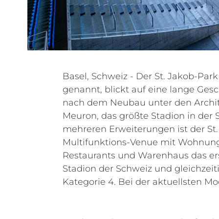
Basel, Schweiz - Der St. Jakob-Park 
und 2021 erneuerte der Betreiber, 
genannt, blickt auf eine lange Gesc
die komplette Beschallung
nach dem Neubau unter den Archi
Lautsprechern. So wurde die Under 
Meuron, das größte Stadion in der
und die komplette Tribünenbescha
mehreren Erweiterungen ist der St.
Lautsprechern modernisiert und auch di
Multifunktions-Venue mit Wohnung
die Audiomatrix der Anlage ersetzt.
Restaurants und Warenhaus das ers
bei der Erneuerung der Beschallungs
Stadion der Schweiz und gleichzeit
die passiven Systeme HL 40
Kategorie 4. Bei der aktuellsten M