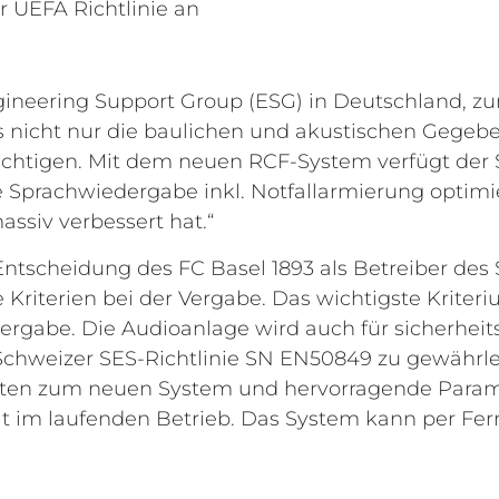
 UEFA Richtlinie an
neering Support Group (ESG) in Deutschland, zur I
 es nicht nur die baulichen und akustischen Gege
ichtigen. Mit dem neuen RCF-System verfügt der S
e Sprachwiedergabe inkl. Notfallarmierung optimi
ssiv verbessert hat.“
Entscheidung des FC Basel 1893 als Betreiber des 
le Kriterien bei der Vergabe. Das wichtigste Krite
ergabe. Die Audioanlage wird auch für sicherhei
Schweizer SES-Richtlinie SN EN50849 zu gewährl
lten zum neuen System und hervorragende Parame
it im laufenden Betrieb. Das System kann per Fe