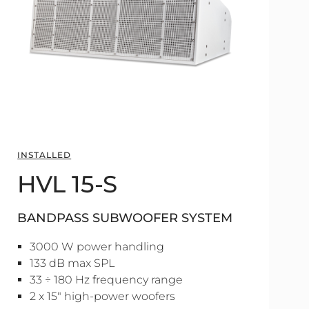
INSTALLED
HVL 15-S
BANDPASS SUBWOOFER SYSTEM
3000 W power handling
133 dB max SPL
33 ÷ 180 Hz frequency range
2 x 15" high-power woofers