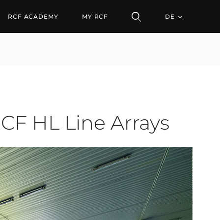
L Line Arrays
RCF ACADEMY
MY RCF
DE
RCF HL Line Arrays