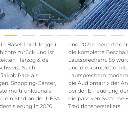
in Basel, lokal Joggeli
der FC Basel 1893, nun
hichte zurück und ist
sanlage mit RCF
tekten Herzog & de
Balcony Beschallung
 Schweiz. Nach
llung mit RCF
 Jakob Park als
e Verstärker und
en, Shopping-Center,
 Die Betreiber setzten
te multifunktionale
anlage dabei u.a. auf
ig ein Stadion der UEFA
 des italienischen
odernisierung in 2020
Traditionsherstellers.