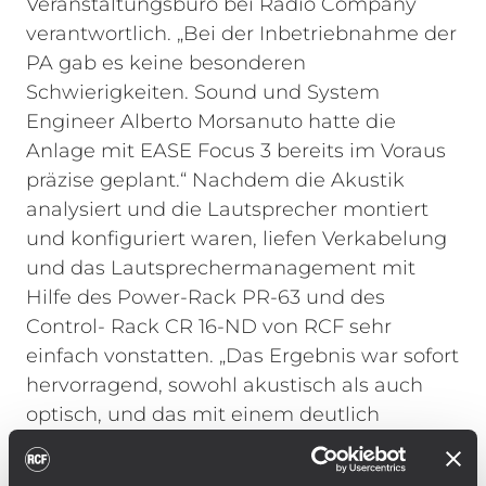
Veranstaltungsbüro bei Radio Company
verantwortlich.
„Bei der Inbetriebnahme der
PA gab es keine besonderen
Schwierigkeiten. Sound und System
Engineer Alberto Morsanuto hatte die
Anlage mit EASE Focus 3 bereits im Voraus
präzise geplant.“ Nachdem die Akustik
analysiert und die Lautsprecher montiert
und konfiguriert waren, liefen Verkabelung
und das Lautsprechermanagement mit
Hilfe des Power-Rack PR-63 und des
Control- Rack CR 16-ND von RCF sehr
einfach vonstatten. „Das Ergebnis war sofort
hervorragend, sowohl akustisch als auch
optisch, und das mit einem deutlich
geringeren Zeitaufwand als geplant.“
Die
Arrays der Main-PA mit jeweils zehn RCF