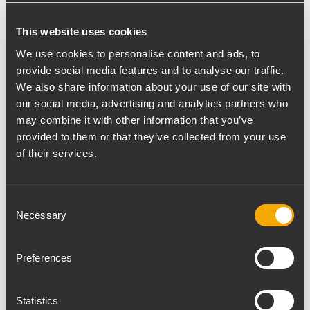
HDL 50-A und zwei RCF HDL 30-A Modulen
wurden mit einem einzigen CM Motor mit
This website uses cookies
einer Tonne Tragkraft geflogen. Das
We use cookies to personalise content and ads, to
Dollysystem mit vier HDL 50-A bzw. HDL
provide social media features and to analyse our traffic.
30-A Modulen ermöglichte eine schnelle
We also share information about your use of our site with
und einfache Installation mit nur zwei
our social media, advertising and analytics partners who
may combine it with other information that you’ve
Riggern. Die zwanzig SUB 9006-AS wurden
provided to them or that they’ve collected from your use
an der Bühnenfront in zwei Reihen à zehn
of their services.
Subwoofern installiert. Ihre Curved-End-
Fire-Anordnung sorgte für perfekte
Abdeckung, ausreichend Druck und
Consent
reduzierte gleichzeitig die Abstrahlung der
Necessary
Selection
Bässe Richtung Bühne Ca. 80 Meter vor der
Main-PA wurden die beiden Delay-Türme
Preferences
mit einem Cluster aus 8 HDL 30-A Modulen
aufgebaut, die mit einem einzigen 500-kg-
Statistics
Kettenzug von CM geflogen wurden. Ihre