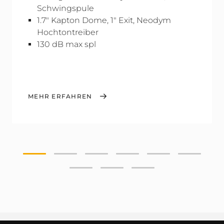
Schwingspule
1.7" Kapton Dome, 1" Exit, Neodym
Hochtontreiber
130 dB max spl
MEHR ERFAHREN