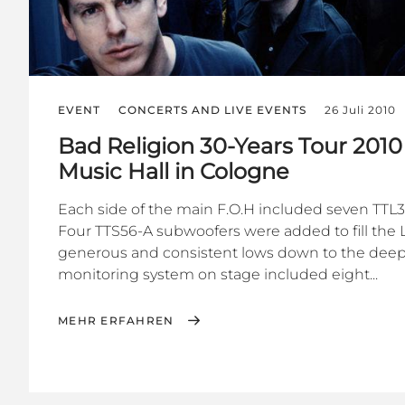
EVENT
CONCERTS AND LIVE EVENTS
26 Juli 2010
Bad Religion 30-Years Tour 2010 
Music Hall in Cologne
Each side of the main F.O.H included seven TTL3
Four TTS56-A subwoofers were added to fill the L
generous and consistent lows down to the deep
monitoring system on stage included eight...
MEHR ERFAHREN