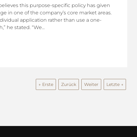
believes this purpose-specific policy has given
ge in one of the company’s core market areas.
dividual application rather than use a one-
,” he stated. “We...
← Erste
Zurück
Weiter
Letzte →