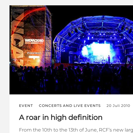
EVENT
CONCERTS AND LIVE EVENTS
20 Juli 2010
A roar in high definition
From the 10th to the 13th of June, RCF’s new larg