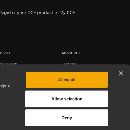
Register your RCF product in My RCF
rvices
About RCF
zerbereich
Zentrale
tregistrierung
Regionale Geschäftsstellen
edge Base
Arbeiten Sie mit uns zusammen
Allow all
alyse
zeichnete Webinare
News
Über RCF
Allow selection
Etica, Compliance e Integrità
Deny