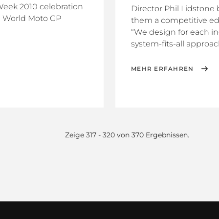
Week 2010 celebration
Director Phil Lidstone 
he World Moto GP
them a competitive ed
“We design for each in
system-fits-all approach
MEHR ERFAHREN
Zeige 317 - 320 von 370 Ergebnissen.