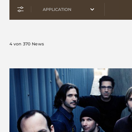
4
von 370 News