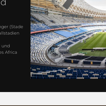
nd
ger (Stade
llstadien
r und
s Africa