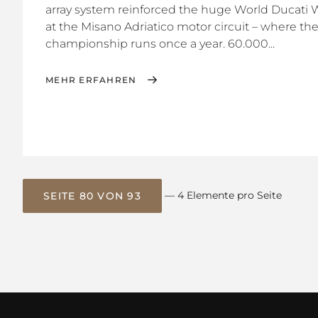
array system reinforced the huge World Ducati 
at the Misano Adriatico motor circuit – where t
championship runs once a year. 60.000...
MEHR ERFAHREN
— 4 Elemente pro Seite
SEITE 80 VON 93