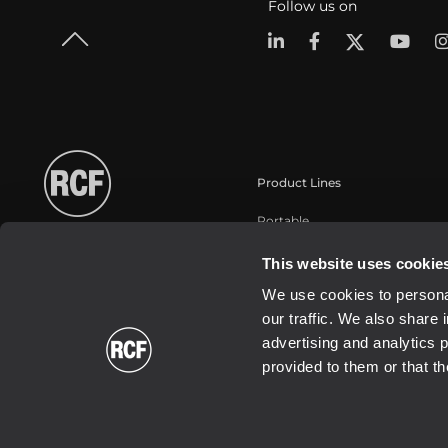
Follow us on
Product Lines
Portable
Touring
This website uses cookie
Installation
We use cookies to personal
Commercial
our traffic. We also share 
Schallwandler / Transducer
advertising and analytics 
provided to them or that th