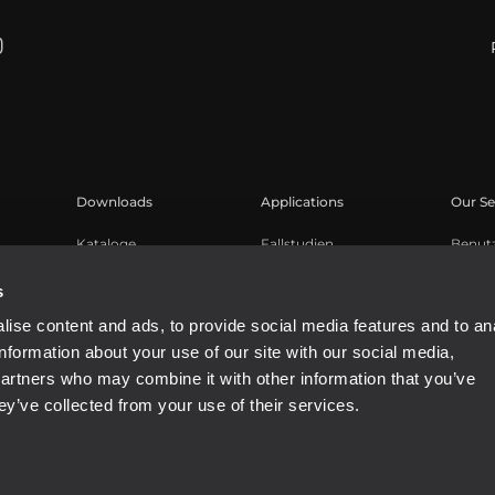
Downloads
Applications
Our Se
Kataloge
Fallstudien
Benut
Software
Produk
s
Knowl
ise content and ads, to provide social media features and to an
Aufge
information about your use of our site with our social media,
partners who may combine it with other information that you’ve
ey’ve collected from your use of their services.