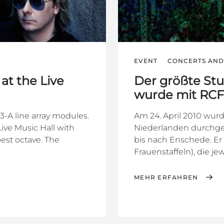
EVENT
CONCERTS AND 
at the Live
Der größte Stu
wurde mit RCF 
3-A line array modules.
Am 24. April 2010 wurde
ive Music Hall with
Niederlanden durchgef
est octave. The
bis nach Enschede. Er u
Frauenstaffeln), die jew
MEHR ERFAHREN