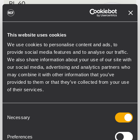
PL 40
DECKENEINBAULAUTSPRECHER
Nenn-/Musikleistung: 8/16W
70/100V Trafo mit mehreren Abgriffen
(oder 8 Ohm)
3.5" Full-range Lautsprecher
This website uses cookies
Selbstverlöschendes
We use cookies to personalise content and ads, to
Kunststoffgehäuse (UL-94V-0)
provide social media features and to analyse our traffic.
We also share information about your use of our site with
our social media, advertising and analytics partners who
MF 33EN
may combine it with other information that you’ve
PASSIVER
provided to them or that they’ve collected from your use
DECKENEINBAULAUTSPRECHER
of their services.
2 x 3-Zoll-Fullrange-Lautsprecher mit
1-Zoll-Kalottenhochtöner
Wählbare Leistung (100 V): 40 W – 20
W – 10 W – 5 W – 2,5 W
Consent
Kennschalldruckpegel 88 dB
Necessary
Farbe: Schwarz (RAL 9005)
Selection
Preferences