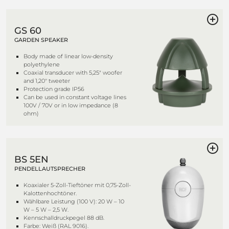
GS 60
GARDEN SPEAKER
Body made of linear low-density
polyethylene
Coaxial transducer with 5,25" woofer
and 1,20'' tweeter
Protection grade IP56
Can be used in constant voltage lines
100V / 70V or in low impedance (8
ohm)
BS 5EN
PENDELLAUTSPRECHER
Koaxialer 5-Zoll-Tieftöner mit 0,75-Zoll-
Kalottenhochtöner.
Wählbare Leistung (100 V): 20 W – 10
W – 5 W – 2,5 W.
Kennschalldruckpegel 88 dB.
Farbe: Weiß (RAL 9016).