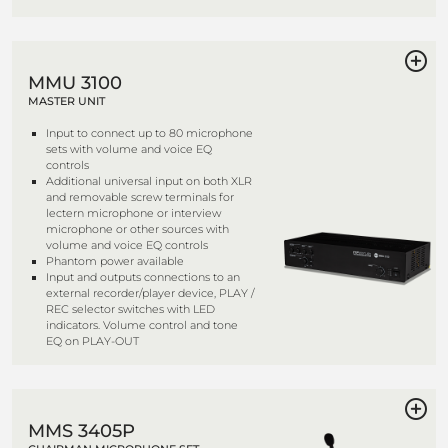
MMU 3100
MASTER UNIT
Input to connect up to 80 microphone
sets with volume and voice EQ
controls
Additional universal input on both XLR
and removable screw terminals for
lectern microphone or interview
microphone or other sources with
volume and voice EQ controls
Phantom power available
Input and outputs connections to an
external recorder/player device, PLAY /
REC selector switches with LED
indicators. Volume control and tone
EQ on PLAY-OUT
MMS 3405P