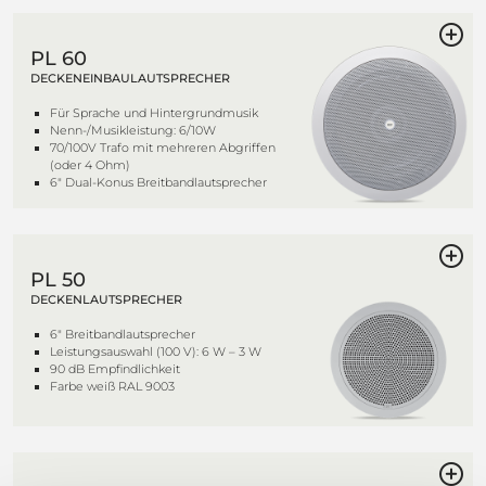
PL 60
DECKENEINBAULAUTSPRECHER
Für Sprache und Hintergrundmusik
Nenn-/Musikleistung: 6/10W
70/100V Trafo mit mehreren Abgriffen
(oder 4 Ohm)
6" Dual-Konus Breitbandlautsprecher
PL 50
DECKENLAUTSPRECHER
6" Breitbandlautsprecher
Leistungsauswahl (100 V): 6 W – 3 W
90 dB Empfindlichkeit
Farbe weiß RAL 9003