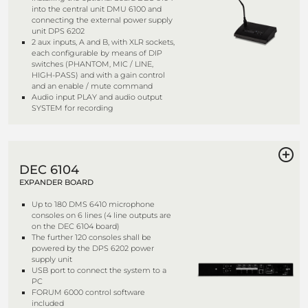
into the central unit DMU 6100 and
connecting the external power supply
unit DPS 6202
2 aux inputs, A and B, with XLR sockets,
each configurable by means of DIP
switches (PHANTOM, MIC / LINE,
HIGH-PASS) and with a gain control
and an enable / mute command
Audio input PLAY and audio output
SYSTEM for recording
DEC 6104
EXPANDER BOARD
Up to 180 DMS 6410 microphone
consoles on 6 lines (4 line outputs are
on the DEC 6104 board)
The further 120 consoles shall be
powered by the DPS 6202 power
supply unit
USB port to connect the system to a
PC
FORUM 6000 control software
included