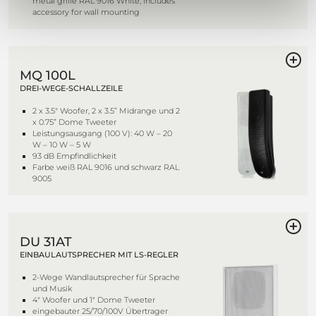
metal grille RAL 9016 White, includes
accessory for wall mounting
MQ 100L
DREI-WEGE-SCHALLZEILE
2 x 3.5" Woofer, 2 x 3.5” Midrange und 2
x 0.75” Dome Tweeter
Leistungsausgang (100 V): 40 W – 20
W – 10 W – 5 W
93 dB Empfindlichkeit
Farbe weiß RAL 9016 und schwarz RAL
9005
DU 31AT
EINBAULAUTSPRECHER MIT LS-REGLER
2-Wege Wandlautsprecher für Sprache
und Musik
4" Woofer und 1" Dome Tweeter
eingebauter 25/70/100V Übertrager