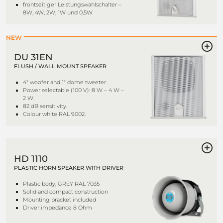
frontseitiger Leistungswahlschalter –
8W, 4W, 2W, 1W und 0,5W
NEW
DU 31EN
FLUSH / WALL MOUNT SPEAKER
4" woofer and 1" dome tweeter.
Power selectable (100 V): 8 W – 4 W –
2 W.
82 dB sensitivity.
Colour white RAL 9002.
HD 1110
PLASTIC HORN SPEAKER WITH DRIVER
Plastic body, GREY RAL 7035
Solid and compact construction
Mounting bracket included
Driver impedance 8 Ohm