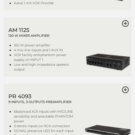
Kanal 1 mit VOX Priorität
AM 1125
120 W MIXER AMPLIFIER
160 W power amplifier
4 mic-line inputs and 1 AUX IN
VOX facility and phantom power
supply on INPUT 1
Low and high impedance spekers
output
PR 4093
9 INPUTS, 3 OUTPUTS PREAMPLIFIER
6balanced XLR inputs with MIC/LINE
sensibility and selectable PHANTOM
power
3 stereo inputs on RCA connectors
SIGNAL presence LED for each input