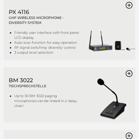
PX 4116
UHF WIRELESS MICROPHONE -
DIVERSITY SYSTEM
Friendly user interface with front panel
LCD display
Auto-scan function for easy operation
RF signal switching ‘diversity' control
3 output level selection
BM 3022
TISCHSPRECHSTELLE
Up to 30 BM 3022 paging
microphones can be linked in a ‘daisy-
chain’