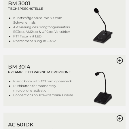
BM 3001
TISCHSPRECHSTELLE
Kunststoffgehäuse mit 300mm
Schwanenhals
Aktivierung des Gongtongenerators:
ES3xxx, AM2xxx & UP2xxx Verstärker
PTT Taste mit LED
Phantomspeisung 18 – 48V
BM 3014
PREAMPLIFIED PAGING MICROPHONE
Plastic body with 320 mm gooseneck
Pushbutton for momentary
microphone activation
Connections on screw terminals inside
AC 501DK