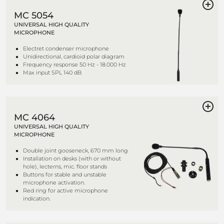
MC 5054
UNIVERSAL HIGH QUALITY
MICROPHONE
Electret condenser microphone
Unidirectional, cardioid polar diagram
Frequency response 50 Hz - 18.000 Hz
Max input SPL 140 dB
MC 4064
UNIVERSAL HIGH QUALITY
MICROPHONE
Double joint gooseneck, 670 mm long
Installation on desks (with or without
hole), lecterns, mic. floor stands
Buttons for stable and unstable
microphone activation.
Red ring for active microphone
indication.