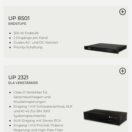
UP 8501
ENDSTUFE
500 W Endstufe
2 Eingänge pro Kanal
Duales AC- und DC-Netzteil
Priority-Schaltung
UP 2321
ELA VERSTÄRKER
Class-D Verstärker für
Sprachdurchsagen und
Musikeinspielungen
Eingang 1 mit Schraubanschluss, XLR
und RJ 45 (für BM 3001
Systemsprechstelle)
AUX Eingang mit Stereo RCA
Eingang 1 mit Priorität, Präsenz
Regelung und High-Pass Filter