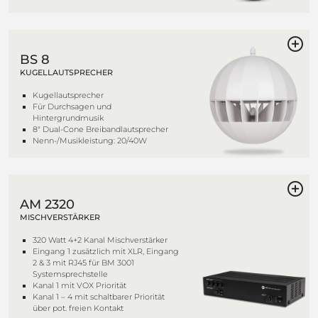
BS 8
KUGELLAUTSPRECHER
Kugellautsprecher
Für Durchsagen und
Hintergrundmusik
8" Dual-Cone Breibandlautsprecher
Nenn-/Musikleistung: 20/40W
AM 2320
MISCHVERSTÄRKER
320 Watt 4+2 Kanal Mischverstärker
Eingang 1 zusätzlich mit XLR, Eingang
2 & 3 mit RJ45 für BM 3001
Systemsprechstelle
Kanal 1 mit VOX Priorität
Kanal 1 – 4 mit schaltbarer Priorität
über pot. freien Kontakt