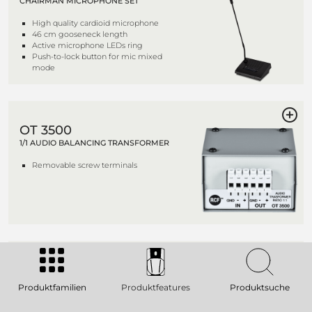
CHAIRMAN MICROPHONE SET
High quality cardioid microphone
46 cm gooseneck length
Active microphone LEDs ring
Push-to-lock button for mic mixed
mode
OT 3500
1/1 AUDIO BALANCING TRANSFORMER
Removable screw terminals
CR 2642
42 UNITS RACK CABINET
Produktfamilien
Produktfeatures
Produktsuche
IEC 297-2 dimensional standard