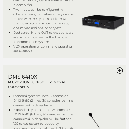
complementary device, even a mixer-
preamplifier.
Two inputs can be configured in
different ways; for instance they can be
mixed with the system audio, have
priority on system microphone sets,
one mixed and one priority etc.
Dedicated IN and OUT connections are
available echo-free for the link to a
teleconference system
VOX operation or command operation
are available
DMS 6410X
MICROPHONE CONSOLE REMOVABLE
GOOSENECK
Standard system: up to 60 consoles
DMS 6410 (2 lines; 30 consoles per line
connected in daisychain)
Expanded system: up to 180 consoles
DMS 6410 (6 lines; 30 consoles per line
connected in daisychain). The further
120 consoles can be added by
installing the optional board DEC 6104