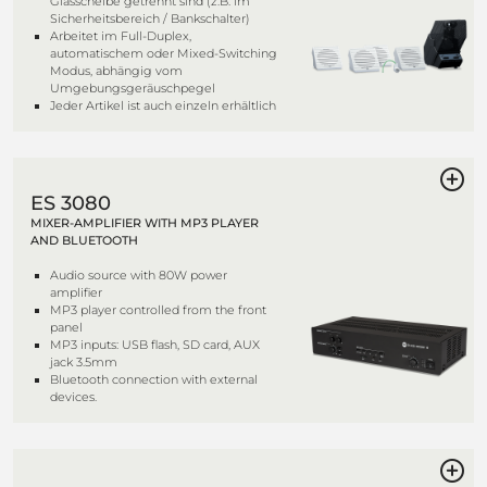
Glasscheibe getrennt sind (z.B. im
Sicherheitsbereich / Bankschalter)
Arbeitet im Full-Duplex,
automatischem oder Mixed-Switching
Modus, abhängig vom
Umgebungsgeräuschpegel
Jeder Artikel ist auch einzeln erhältlich
ES 3080
MIXER-AMPLIFIER WITH MP3 PLAYER
AND BLUETOOTH
Audio source with 80W power
amplifier
MP3 player controlled from the front
panel
MP3 inputs: USB flash, SD card, AUX
jack 3.5mm
Bluetooth connection with external
devices.