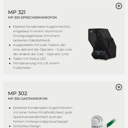
MP 321
MP 300 SPRECHERMIKROFON
Elektret Kondensator Kugelmikrofon,
eingebaut in einem Aluminium
Druckgussgehäuse mit einem
lackierten Edelstahlkorb
Ausgestattet mit zwei Tastern, der
eine aktiviert die Operator – Gast Linie
der andere die Gast – Operator Linie
Taster mit Status LED
Fernsteuerung mit z.B. einem
Fußschalter
MP 302
MP 300 GASTMIKROFON
Eelektret Kondensator Kugelmikrofon
mit einer hohen Empfindlichkeit, gute
Sprachverständlichkeit auch bei
hohem Hintergrundgeräuschpegel
Schlankes Design