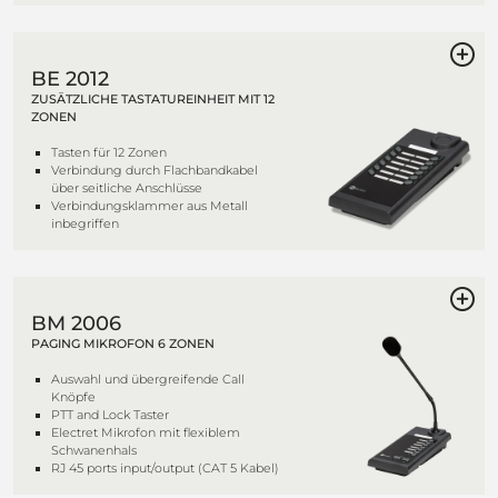
BE 2012
ZUSÄTZLICHE TASTATUREINHEIT MIT 12
ZONEN
Tasten für 12 Zonen
Verbindung durch Flachbandkabel
über seitliche Anschlüsse
Verbindungsklammer aus Metall
inbegriffen
BM 2006
PAGING MIKROFON 6 ZONEN
Auswahl und übergreifende Call
Knöpfe
PTT and Lock Taster
Electret Mikrofon mit flexiblem
Schwanenhals
RJ 45 ports input/output (CAT 5 Kabel)