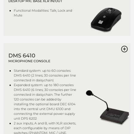
DESKTOP MIC BASE XLR IN/OUT
Functional Modalities: Talk, Lock and
Mute
DMS 6410
MICROPHONE CONSOLE
Standard system: up to 60 consoles
DMS 6410 (2 lines; 30 consoles per line
connected in daisychain)
Expanded system: up to 180 consoles
DMS 6410 (6 lines; 30 consoles per line
connected in daisychain. The further
120 consoles can be added by
installing the optional board DEC 6104
into the central unit DMU 6100 and
connecting the external power supply
unit DPS 6202
2 aux inputs, A and B, with XLR sockets,
each configurable by means of DIP
switches (PHANTOM, MIC / LINE,