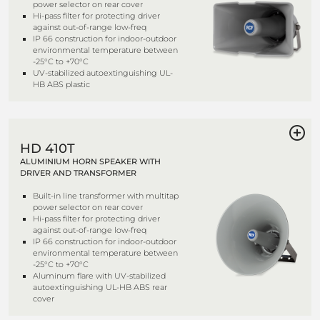
power selector on rear cover
Hi-pass filter for protecting driver
against out-of-range low-freq
IP 66 construction for indoor-outdoor
environmental temperature between
-25°C to +70°C
UV-stabilized autoextinguishing UL-
HB ABS plastic
HD 410T
ALUMINIUM HORN SPEAKER WITH
DRIVER AND TRANSFORMER
Built-in line transformer with multitap
power selector on rear cover
Hi-pass filter for protecting driver
against out-of-range low-freq
IP 66 construction for indoor-outdoor
environmental temperature between
-25°C to +70°C
Aluminum flare with UV-stabilized
autoextinguishing UL-HB ABS rear
cover