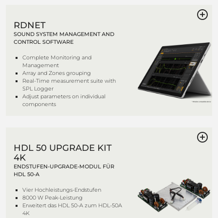
RDNET
SOUND SYSTEM MANAGEMENT AND
CONTROL SOFTWARE
Complete Monitoring and
Management
Array and Zones grouping
Real-Time measurement suite with
SPL Logger
Adjust parameters on individual
components
HDL 50 UPGRADE KIT
4K
ENDSTUFEN-UPGRADE-MODUL FÜR
HDL 50-A
Vier Hochleistungs-Endstufen
8000 W Peak-Leistung
Erweitert das HDL 50-A zum HDL-50A
4K