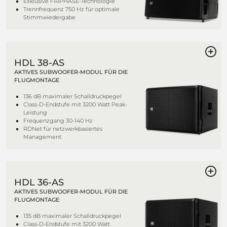
Exklusive FiRPHASE-Technologie
Trennfrequenz 750 Hz für optimale
Stimmwiedergabe
HDL 38-AS
AKTIVES SUBWOOFER-MODUL FÜR DIE
FLUGMONTAGE
136 dB maximaler Schalldruckpegel
Class-D-Endstufe mit 3200 Watt Peak-
Leistung
Frequenzgang 30-140 Hz
RDNet für netzwerkbasiertes
Management
HDL 36-AS
AKTIVES SUBWOOFER-MODUL FÜR DIE
FLUGMONTAGE
135 dB maximaler Schalldruckpegel
Class-D-Endstufe mit 3200 Watt