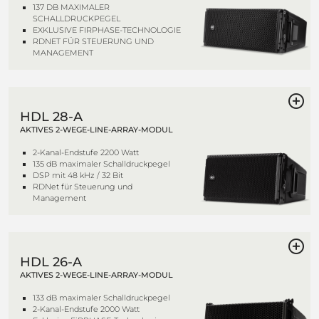
137 DB MAXIMALER
SCHALLDRUCKPEGEL
EXKLUSIVE FIRPHASE-TECHNOLOGIE
RDNET FÜR STEUERUNG UND
MANAGEMENT
HDL 28-A
AKTIVES 2-WEGE-LINE-ARRAY-MODUL
2-Kanal-Endstufe 2200 Watt
135 dB maximaler Schalldruckpegel
DSP mit 48 kHz / 32 Bit
RDNet für Steuerung und
Management
HDL 26-A
AKTIVES 2-WEGE-LINE-ARRAY-MODUL
133 dB maximaler Schalldruckpegel
2-Kanal-Endstufe 2000 Watt