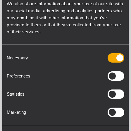
DSP-gesteuerte Eingangssektion mit
We also share information about your use of our site with
wählbaren Presets
our social media, advertising and analytics partners who
may combine it with other information that you’ve
provided to them or that they’ve collected from your use
HDL 10-A
of their services.
AKTIVES LINE-ARRAY-MODUL
1400 Watt Peak-Leistung – 700 Watt
Dauerleistung (RMS)
Consent
2 x 8-Zoll-Tieftöner
Necessary
Selection
133 dB maximaler Schalldruckpegel
Frequenzgang 65 Hz - 20 kHz
Preferences
HDL 6-A
Statistics
HDL 6-A
2-KANAL-ENDSTUFE, 1400 W
NEODYM-KOMPRESSIONSTREIBER
Marketing
MIT 1,7-ZOLL-SCHWINGSPULE
2 X 6-ZOLL-NEODYM-
HOCHLEISTUNGSTIEFTÖNER
FIRPHASE-SIGNALVERARBEITUNG