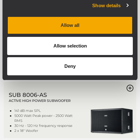
Show details
Allow all
SUB 8008-AS
PROFESSIONELLER AKTIVER DUAL-18-
ZOLL-SUBWOOFER
Allow selection
Bis zu 137 dB Schalldruckpegel
2-Kanal-Class-D-Endstufe, 4400 W
Linearer Frequenzgang,
Übertragungsbereich 30 - 120 Hz
Deny
2 x 18-Zoll-Hochleistungstieftöner
SUB 8006-AS
ACTIVE HIGH POWER SUBWOOFER
141 dB max SPL
5000 Watt Peak power - 2500 Watt
RMS
30 Hz - 120 Hz frequency response
2 x 18" Woofer