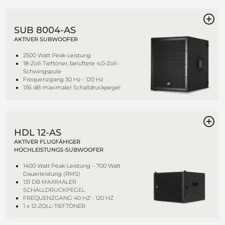
SUB 8004-AS
AKTIVER SUBWOOFER
2500 Watt Peak-Leistung
18-Zoll-Tieftöner, belüftete 4,0-Zoll-
Schwingspule
Frequenzgang 30 Hz - 120 Hz
136 dB maximaler Schalldruckpegel
HDL 12-AS
AKTIVER FLUGFÄHIGER
HOCHLEISTUNGS-SUBWOOFER
1400 Watt Peak-Leistung – 700 Watt
Dauerleistung (RMS)
131 DB MAXIMALER
SCHALLDRUCKPEGEL
FREQUENZGANG 40 HZ - 120 HZ
1 x 12-ZOLL-TIEFTÖNER