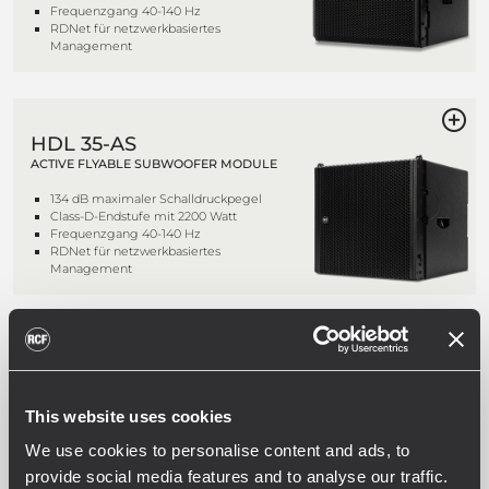
Frequenzgang 40-140 Hz
RDNet für netzwerkbasiertes
Management
HDL 35-AS
ACTIVE FLYABLE SUBWOOFER MODULE
134 dB maximaler Schalldruckpegel
Class-D-Endstufe mit 2200 Watt
Frequenzgang 40-140 Hz
RDNet für netzwerkbasiertes
Management
HDL 20-A
AKTIVES LINE-ARRAY-MODUL
This website uses cookies
1400 Watt Peak-Leistung – 700 Watt
Dauerleistung (RMS)
We use cookies to personalise content and ads, to
2 x 10-Zoll-Tieftöner
Frequenzgang 55 Hz - 20 kHz
provide social media features and to analyse our traffic.