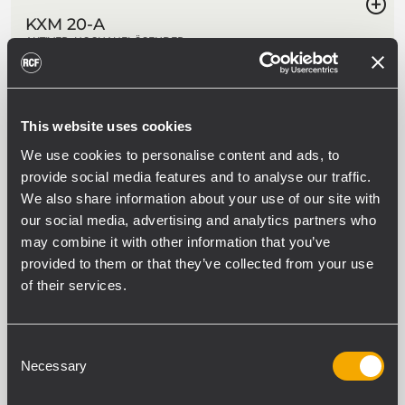
KXM 20-A
AKTIVER, HOCHAUFLÖSENDER
BÜHNENMONITOR
131 dB maximaler Schalldruckpegel
2000 Watt Peak-Leistung, 2-Kanal-
Class-D-Endstufe
This website uses cookies
90° x 70° Constant-Directivity-
Abdeckung
We use cookies to personalise content and ads, to
2 x 8-Zoll-Neodym-Tieftöner, 2,5-Zoll-
Schwingspule
provide social media features and to analyse our traffic.
We also share information about your use of our site with
our social media, advertising and analytics partners who
may combine it with other information that you’ve
KX 45-A
provided to them or that they’ve collected from your use
AKTIVE 2-WEGE-POINT-SOURCE
of their services.
137 dB maximaler Schalldruckpegel
Drehbares 100° x 70° TRW-Horn
15-Zoll-Neodym-Tieftöner, 3,5-Zoll-
Schwingspule
Consent
4,0-Zoll-Neodym-Kompressionstreiber
Necessary
Selection
mit Titankalotte