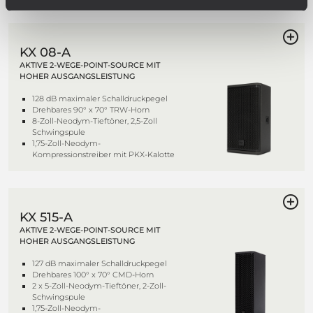
KX 08-A
AKTIVE 2-WEGE-POINT-SOURCE MIT
HOHER AUSGANGSLEISTUNG
128 dB maximaler Schalldruckpegel
Drehbares 90° x 70° TRW-Horn
8-Zoll-Neodym-Tieftöner, 2,5-Zoll
Schwingspule
1,75-Zoll-Neodym-
Kompressionstreiber mit PKX-Kalotte
KX 515-A
AKTIVE 2-WEGE-POINT-SOURCE MIT
HOHER AUSGANGSLEISTUNG
127 dB maximaler Schalldruckpegel
Drehbares 100° x 70° CMD-Horn
2 x 5-Zoll-Neodym-Tieftöner, 2-Zoll-
Schwingspule
1,75-Zoll-Neodym-