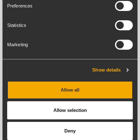
Preferences
KX 32-A
AKTIVE 2-WEGE-POINT-SOURCE MIT
Statistics
HOHER AUSGANGSLEISTUNG
134 dB maximaler Schalldruckpegel
2-Kanal-Class-D-Endstufe, 3200 Watt
Marketing
3,0-Zoll-Neodym-Kompressionstreiber
mit Titankalotte
12-Zoll-Neodym-Tieftöner, 3,5-Zoll
Schwingspule
Show details
KX 10-A
Allow all
AKTIVE 2-WEGE-POINT-SOURCE MIT
HOHER AUSGANGSLEISTUNG
Allow selection
130 dB maximaler Schalldruckpegel
Drehbares 100° x 50° TRW-Horn
10-Zoll-Neodym-Tieftöner, 2,5-Zoll
Schwingspule
Deny
1,75-Zoll-Neodym-
Kompressionstreiber mit PKX-Kalotte