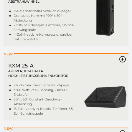
ABSTRAHLWINKEL
134 dB maximaler Schalldruckpegel
Drehbares Horn mit 100° x 50°
Abdeckung
2 x 10-Zoll-Neodym-Tieftöner, 3,0-Zoll-
Schwingspule
4-Zoll-Neodym-Kompressionstreiber
mit Titankalotte
NEW
KXM 25-A
AKTIVER, KOAXIALER
HOCHLEISTUNGSBÜHNENMONITOR
137 dB maximaler Schalldruckpegel
3200 Watt Peak-Leistung, Class-D-
Endstufe
60° x 60° Constant-Directivity-
Abdeckung
15-Zoll-Neodym-Koaxial-Tieftöner, 3,5-
Zoll-Schwingspule
NEW