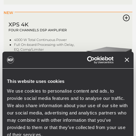
NEW
XPS 4K
FOUR CHANNELS DSP AMPLIFIER
4000 W Total Continuous Power
Full On-board Processing with Delay,
EQ, Comp/Limiter
On-board Speaker Presets Library
RDNet Networked Management
NEW
This website uses cookies
XPS 4KD
We use cookies to personalise content and ads, to
FOUR CHANNELS DSP POWER
AMPLIFIER WITH DANTE
provide social media features and to analyse our traffic.
We also share information about your use of our site with
4000 W Total Continuous Power
Dante Audio Network
our social media, advertising and analytics partners who
On-board Speaker Presets Library
may combine it with other information that you’ve
RDNet Networked Management
provided to them or that they’ve collected from your use
of their services.