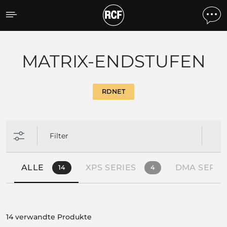
Products by feature
MATRIX-ENDSTUFEN
RDNET
Filter
ALLE
XPS SERIES
DMA SERIE
14
4
14 verwandte Produkte