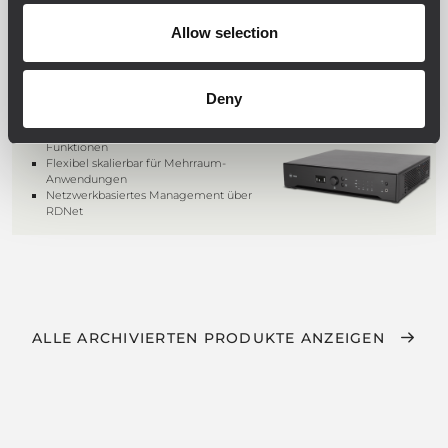
Allow selection
DMA 504
4-KANAL-LEISTUNGSENDSTUFE
Deny
4 x 500 W Class-D-Endstufe
Integrierte DSP mit umfangreichen
Funktionen
Flexibel skalierbar für Mehrraum-
Anwendungen
Netzwerkbasiertes Management über
RDNet
ALLE ARCHIVIERTEN PRODUKTE ANZEIGEN