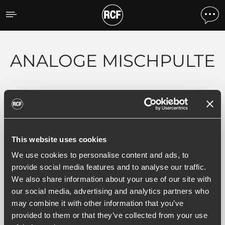
Products by feature
ANALOGE MISCHPULTE
Filter
ALLE
E SERIES
F SERIES
17
3
5
This website uses cookies
We use cookies to personalise content and ads, to
provide social media features and to analyse our traffic.
We also share information about your use of our site with
17 verwandte Produkte
our social media, advertising and analytics partners who
may combine it with other information that you’ve
ARCHIVED
provided to them or that they’ve collected from your use