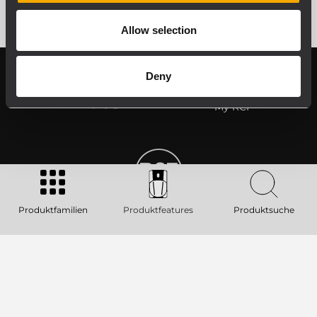
Allow selection
Deny
Follow us on
Register your
RCF product in
My RCF
Produktfamilien
Produktfeatures
Produktsuche
Product Lines
Downloads
Applications