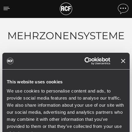
Products by feature
MEHRZONENSYSTEME
ALLE
MULTI-ZONE - ZM SYSTEM
4
2
This website uses cookies
4 verwandte Produkte
We use cookies to personalise content and ads, to
provide social media features and to analyse our traffic.
We also share information about your use of our site with
our social media, advertising and analytics partners who
ZM 2124
may combine it with other information that you’ve
6 ZONEN MASTER EINHEIT MIT
LEISTUNGSVERTÄRKER
provided to them or that they’ve collected from your use