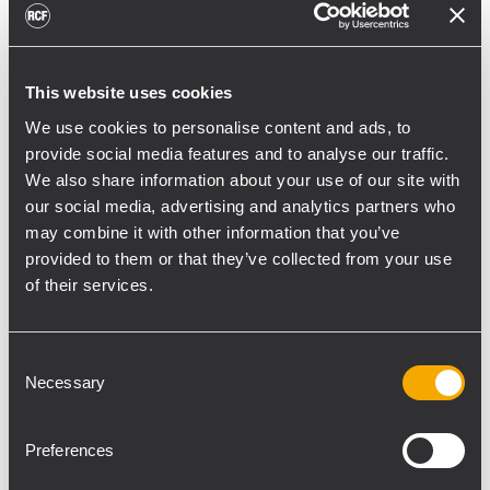
dos HDL 30-A a cada lado, se suspendieron
utilizando un único motor CM con una
capacidad de carga de una tonelada. La
This website uses cookies
plataforma móvil con cuatro módulos HDL
We use cookies to personalise content and ads, to
50-A o HDL 30-A permitió una instalación
provide social media features and to analyse our traffic.
rápida y sencilla con solo dos personas. Los
We also share information about your use of our site with
veinte subwoofers SUB 9006-AS se
our social media, advertising and analytics partners who
instalaron en la parte frontal del escenario
may combine it with other information that you’ve
en dos filas de diez subwoofers cada una.
provided to them or that they’ve collected from your use
Su colocación en curva end-fire aseguró
of their services.
una cobertura perfecta y con mucha
pegada, que redujo a su vez la radiación de
Consent
graves hacia el escenario. Las dos torres de
Necessary
Selection
retardo se colocaron a 80 metros de la PA
principal. Cada una contaba con un array de
Preferences
8 módulos HDL 30-A, suspendidos con un
único motor de cadena CM de 500 kg de