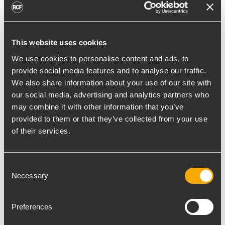
dos HDL 30-A a cada lado, se suspendieron
utilizando un único motor CM con una
capacidad de carga de una tonelada. La
This website uses cookies
plataforma móvil con cuatro módulos HDL
We use cookies to personalise content and ads, to
50-A o HDL 30-A permitió una instalación
provide social media features and to analyse our traffic.
rápida y sencilla con solo dos personas. Los
We also share information about your use of our site with
veinte subwoofers SUB 9006-AS se
our social media, advertising and analytics partners who
instalaron en la parte frontal del escenario
may combine it with other information that you’ve
en dos filas de diez subwoofers cada una.
provided to them or that they’ve collected from your use
Su colocación en curva end-fire aseguró
of their services.
una cobertura perfecta y con mucha
pegada, que redujo a su vez la radiación de
Consent
graves hacia el escenario. Las dos torres de
Necessary
Selection
retardo se colocaron a 80 metros de la PA
principal. Cada una contaba con un array de
Preferences
8 módulos HDL 30-A, suspendidos con un
único motor de cadena CM de 500 kg de