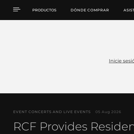
Noticias
PRODUCTOS
DÓNDE COMPRAR
ASIS
Inicie sesi
EVENT CONCERTS AND LIVE EVENTS
05 Aug 2026
RCF Provides Reside