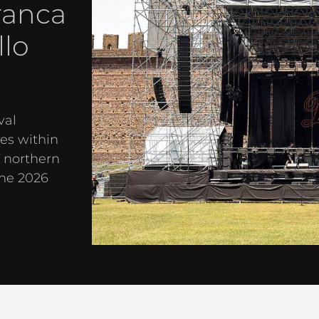
ranca
llo
val
es within
f northern
the 2026