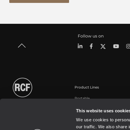
Follow us on
Product Lines
Portable
Touring
This website uses cookie
Instalaciones fijas
We use cookies to personal
Commercial
our traffic. We also share 
Transductores