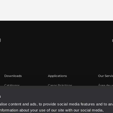
Downloads
Applications
Our Servi
Catálogos
Casos Prácticos
Área de u
Software
Registro 
s
Base de 
ise content and ads, to provide social media features and to an
Seminari
information about your use of our site with our social media,