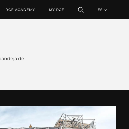
RCF ACADEMY
MY RCF
ES
 bandeja de