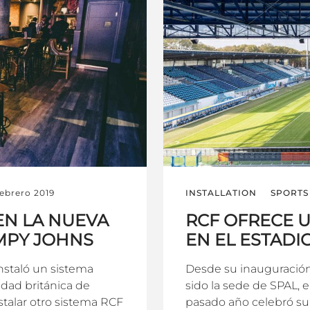
febrero 2019
INSTALLATION
SPORTS 
EN LA NUEVA
RCF OFRECE 
MPY JOHNS
EN EL ESTADI
nstaló un sistema
Desde su inauguración 
udad británica de
sido la sede de SPAL, e
nstalar otro sistema RCF
pasado año celebró su 