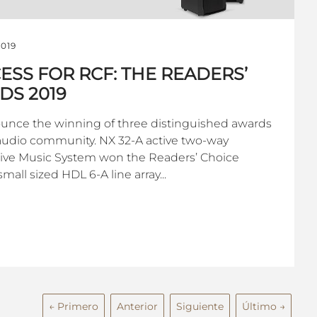
2019
CESS FOR RCF: THE READERS’
DS 2019
ounce the winning of three distinguished awards
 audio community. NX 32-A active two-way
ive Music System won the Readers’ Choice
mall sized HDL 6-A line array...
← Primero
Anterior
Siguiente
Último →