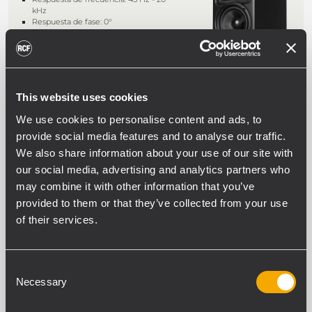
kHz
Respuesta de fase: 0°
Amplificadores de Clase D de gran
potencia de: 80 W + 40 W
Altavoz de graves de compuesto de
fibra de vidrio de 6.5''
This website uses cookies
ARCHIVED
We use cookies to personalise content and ads, to
AYRA PRO5
provide social media features and to analyse our traffic.
MONITORES DE ESTUDIO ACTIVOS
We also share information about your use of our site with
PROFESIONALES DE DOS VÍAS
our social media, advertising and analytics partners who
Respuesta de frecuencia: 50 Hz - 20
may combine it with other information that you’ve
kHz
Respuesta de fase: 0°
provided to them or that they’ve collected from your use
Amplificadores de Clase D de gran
of their services.
potencia: 75 W + 25 W
Altavoz de graves de compuesto de
fibra de vidrio de 5''
Consent
ARCHIVED
Necessary
Selection
AYRA PRO10 SUB