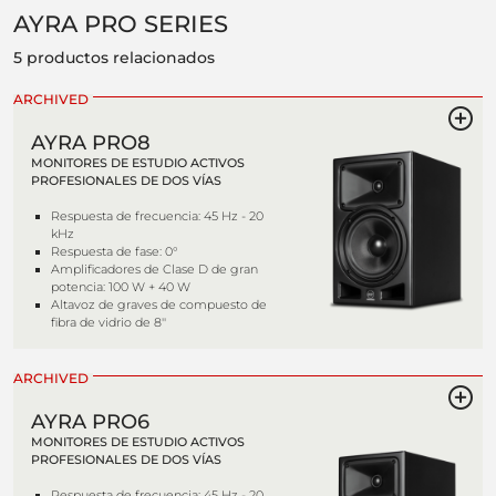
AYRA PRO SERIES
5 productos relacionados
ARCHIVED
AYRA PRO8
MONITORES DE ESTUDIO ACTIVOS
PROFESIONALES DE DOS VÍAS
Respuesta de frecuencia: 45 Hz - 20
kHz
Respuesta de fase: 0°
Amplificadores de Clase D de gran
potencia: 100 W + 40 W
Altavoz de graves de compuesto de
fibra de vidrio de 8''
ARCHIVED
AYRA PRO6
MONITORES DE ESTUDIO ACTIVOS
PROFESIONALES DE DOS VÍAS
Respuesta de frecuencia: 45 Hz - 20