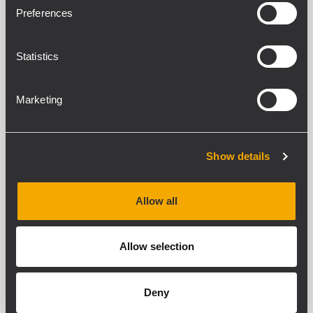
SUBWOOFER DE REFERENCIA ACTIVO
Preferences
AMPLIFICADOR GENUINAMENTE
ACTIVO DE 300 W RMS CLASE D
WOOFER DE FIBRA COMPUESTA DE
Statistics
10 PULGADAS
RESPUESTA DE FRECUENCIA: 30 HZ –
120 HZ
PANEL DE ENTRADA ESTÉREO,
Marketing
SALIDA ESTÉREO X-OVER
ARCHIVED
Show details
MC-1
CONTROLADOR PROFESIONAL PASIVO
DE MONITORES
Allow all
Controlador/Selector estéreo 2 IN x 2
OUT
Construcción robusta en metal
Allow selection
Perilla de control de volumen de alta
precisión
Circuito de atenuación pasiva libre de
distorsiones
Deny