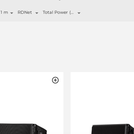
 1 m
RDNet
Total Power (W)