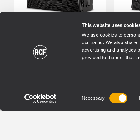
This website uses cookie
We use cookies to personal
RDNET
RDSHAPE
RDNE
our traffic. We also share 
FIRPHASE
FIRPH
advertising and analytics 
provided to them or that th
TOURING
TOURI
HDL 50-A 4K
HD
MÓDULO LINE ARRAY
MÓDUL
Consent
ACTIVO DE TRES VÍAS
Necessary
ARRAY
Selection
4 amplificadores integrados,
Ampl
8000 W de potencia
vías
SPL máximo de 143 dB
137 
Gestión y monitorización en
Tecn
red RDNet
FiRP