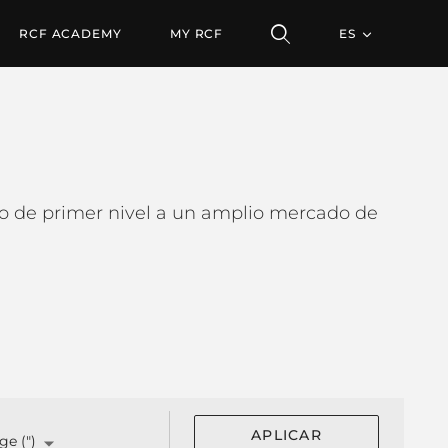
RCF ACADEMY
MY RCF
ES
to de primer nivel a un amplio mercado de
APLICAR
ge (")