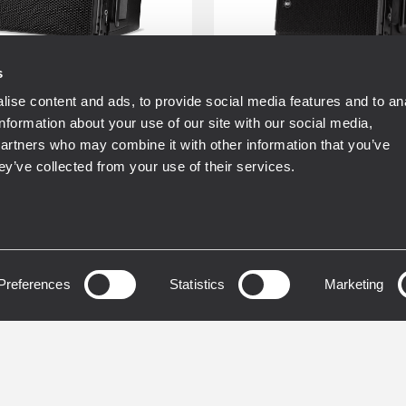
s
ise content and ads, to provide social media features and to an
T
RDSHAPE
RDNET
RDSHAPE
information about your use of our site with our social media,
ASE
FIRPHASE
partners who may combine it with other information that you’ve
ey’ve collected from your use of their services.
NG
TOURING
L 30-A
HDL 28-A
O ACTIVO DE LINE
MÓDULO LINE ARRA
 DE 2 VÍAS
Preferences
Statistics
ACTIVO DE DOS VÍAS
Marketing
ificación de 2200W y dos
Amplificador de 2 vías
W
dB SPL Máx
SPL máximo de 135 dB
ología exclusiva
Procesador DSP de 32 b
HASE integrada
48 kHz