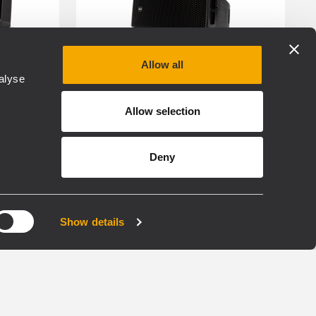
Allow all
alyse
RDNET
RDSHAPE
FIRPHASE
Allow selection
TOURING
Deny
HDL 26-A
Y
MÓDULO LINE ARRAY
ACTIVO DE DOS VÍAS
Show details
 de 2200
SPL máximo de 133 dB
Amplificador de 2 canales de
2000 W
its a
Tecnología exclusiva
FiRPHASE integrada