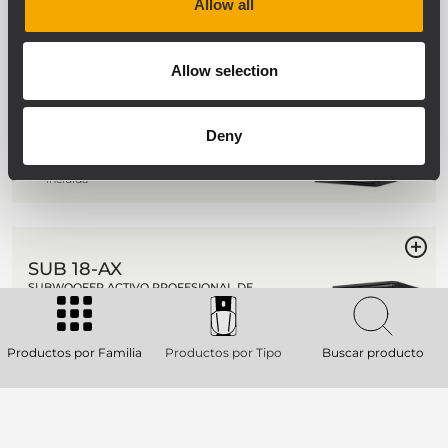
Allow all
NEW
SUB 9016-AS
SUBWOOFER ACTIVO DE 16" DE GRAN
Allow selection
POTENCIA
SPL máximo de 137 dB
Amplificación Clase D de 4000 W
Deny
Configuración sin contacto RDTap
Funda para lluvia del panel de E/S
incluida
SUB 18-AX
SUBWOOFER ACTIVO PROFESIONAL DE
18"
Amplificador de Clase D de 2200 W
SPL máximo de 135 dB
Productos por Familia
Productos por Tipo
Buscar producto
Woofer de 18'' con caja bass reflex
Crossover digital con presets