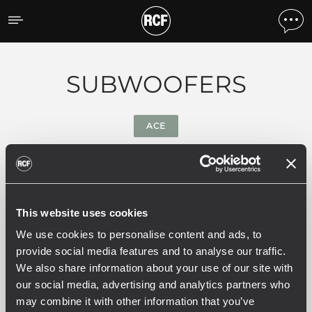
Productos por tipo
SUBWOOFERS
ACE
Filtros
This website uses cookies
TODOS
SUB SERIES
SUB AX SE
5
3
We use cookies to personalise content and ads, to
provide social media features and to analyse our traffic.
We also share information about your use of our site with
our social media, advertising and analytics partners who
5 productos relacionados
may combine it with other information that you’ve