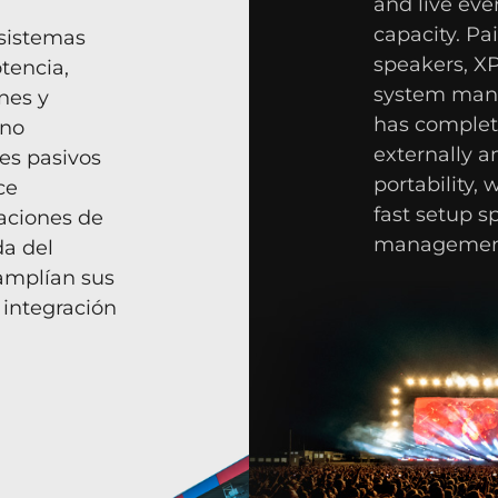
and live ev
capacity. P
 sistemas
speakers, X
tencia,
system man
nes y
has complete
 no
externally a
es pasivos
portability, 
ce
fast setup 
laciones de
management
a del
 amplían sus
 integración