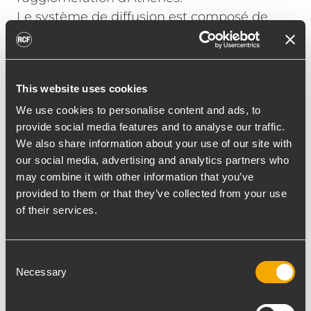
Le système de diffusion est composé de
quatre zones d'enceintes et de deux
microphones d'annonce. Il comporte
également un amplificateur de secours qui
This website uses cookies
entre automatiquement en fonction en cas
de panne de l'un des étages de puissance
We use cookies to personalise content and ads, to
provide social media features and to analyse our traffic.
du système.
We also share information about your use of our site with
Les produits RCF installés dans le rack
our social media, advertising and analytics partners who
central sont :
may combine it with other information that you’ve
1 x préamplificateur 9 entrées/2 sorties PR
provided to them or that they’ve collected from your use
4092 1 x unité de gestion 6 zones PD 1066
of their services.
pour les annonces / la musique 3 x
amplificateur principal FLEXA MF 6000 3 x
Consent
alimentation modulaire PS 6640 de 640
Necessary
Selection
W/240 V 1 x amplificateur de puissance
modulaire UP 6241 de 240 W/100 V 3 x