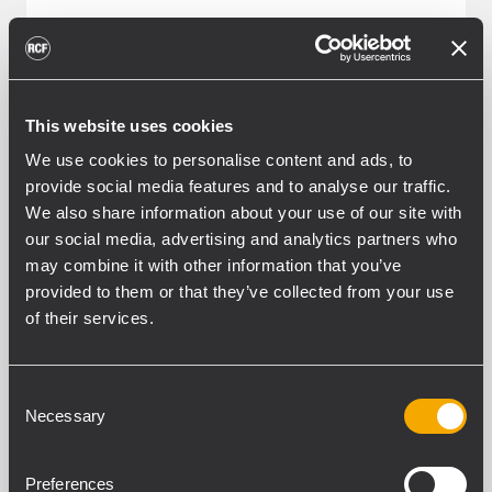
This website uses cookies
We use cookies to personalise content and ads, to
provide social media features and to analyse our traffic.
We also share information about your use of our site with
our social media, advertising and analytics partners who
INSTALLATION
THEATERS, CONCERT HALLS
may combine it with other information that you’ve
AND AUDITORIUMS
17 février 2012
provided to them or that they’ve collected from your use
RCF TT+ Series Line Arrays
of their services.
Deployed At Avery Fisher Hall
RCF TT+ System Provides Support For
Consent
Philip Glass Ensemble. The Philip Glass
Necessary
Selection
Ensemble along with the New York
Philharmonic orchestra and the Collegiate
Preferences