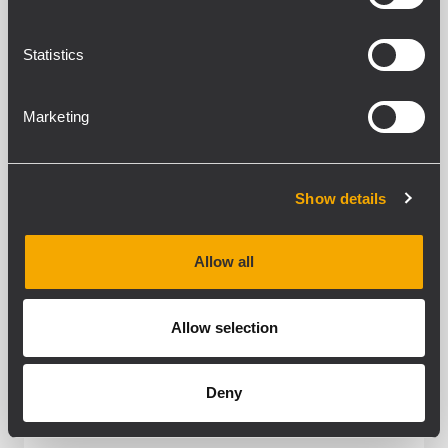
Choir recently performed Philip Glass's
powerful music for the 1982 Godfrey
Reggio film...
Statistics
POUR EN SAVOIR PLUS
Marketing
Show details
Allow all
Allow selection
Deny