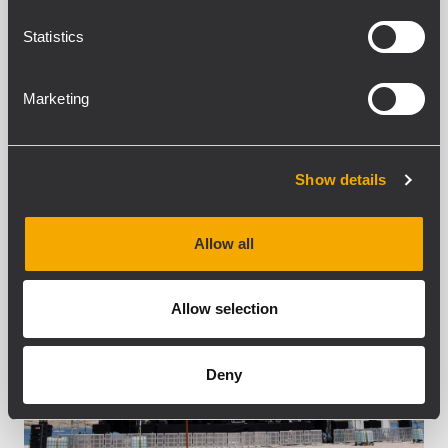
tremblement de terre et le tsunami, et
plus encore par l'accident nucléaire qui a
Statistics
suivi. En signe...
Marketing
POUR EN SAVOIR PLUS
Show details
Allow all
Allow selection
Deny