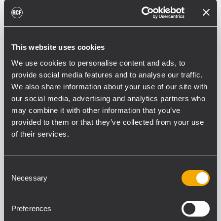
This website uses cookies
We use cookies to personalise content and ads, to
provide social media features and to analyse our traffic.
We also share information about your use of our site with
our social media, advertising and analytics partners who
may combine it with other information that you’ve
provided to them or that they’ve collected from your use
EVENT
CONCERTS AND LIVE EVENTS
12
of their services.
septembre 2011
The Fukushima Project
Consent
RCF participe au projet Fukushima. La ville
Necessary
Selection
japonaise de Fukushima est devenue
mondialement célèbre en raison des
Preferences
ravages causés cette année par le