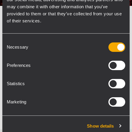
may combine it with other information that you’ve
provided to them or that they’ve collected from your use
EVENT
CONCERTS AND LIVE EVENTS
27
of their services.
décembre 2019
HDL 50-A vibes for Vibration Tour
2019
Consent
Necessary
Selection
Vibration Tour 2019, the summer tour of free
concerts, reiterates its success. The private
French music radio station Vibration arranged a
Preferences
series of free concerts in the Center-Val de Loire
region, bringing together the artists of the
Statistics
moment,...
Marketing
POUR EN SAVOIR PLUS
Show details