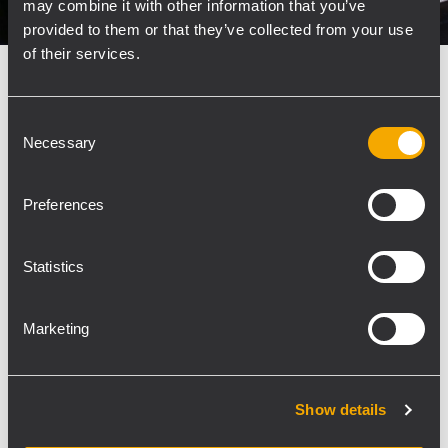
may combine it with other information that you’ve
provided to them or that they’ve collected from your use
of their services.
EVENT
14 juin 2016
Les Harlem Globetrotters
Consent
Necessary
choisissent RCF pour la tournée de
Selection
Preferences
Célèbres dans le monde entier, les Harlem
Globetrotters ont commencé la tournée de leur
90e anniversaire. Au programme :
Statistics
divertissement du public avec des matchs de
basket d'exhibition comiques, légers et remplis
Marketing
de gags. Leurs matchs amusent les...
POUR EN SAVOIR PLUS
Show details