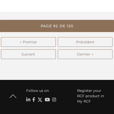
PAGE 92 DE 120
← Premier
Précédent
Suivant
Dernier →
Follow us on
Register your
RCF product in
My RCF