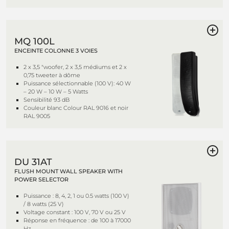
MQ 100L
ENCEINTE COLONNE 3 VOIES
2 x 3,5 "woofer, 2 x 3,5 médiums et 2 x
0,75 tweeter à dôme
Puissance sélectionnable (100 V): 40 W
– 20 W – 10 W – 5 Watts
Sensibilité 93 dB
Couleur blanc Colour RAL 9016 et noir
RAL 9005
DU 31AT
FLUSH MOUNT WALL SPEAKER WITH
POWER SELECTOR
Puissance : 8, 4, 2, 1 ou 0.5 watts (100 V)
/ 8 watts (25 V)
Voltage constant : 100 V, 70 V ou 25 V
Réponse en fréquence : de 100 à 17000
Hz