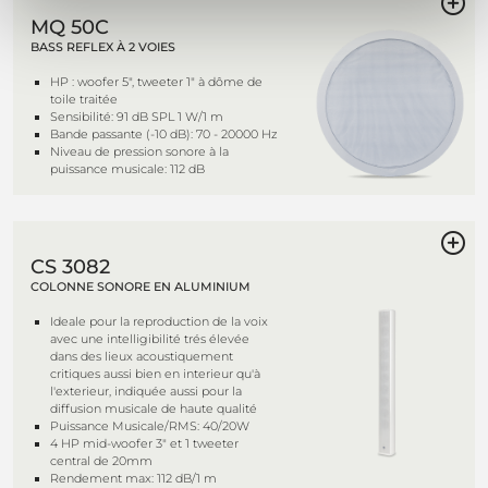
MQ 50C
BASS REFLEX À 2 VOIES
HP : woofer 5", tweeter 1" à dôme de
toile traitée
Sensibilité: 91 dB SPL 1 W/1 m
Bande passante (-10 dB): 70 - 20000 Hz
Niveau de pression sonore à la
puissance musicale: 112 dB
CS 3082
COLONNE SONORE EN ALUMINIUM
Ideale pour la reproduction de la voix
avec une intelligibilité trés élevée
dans des lieux acoustiquement
critiques aussi bien en interieur qu'à
l'exterieur, indiquée aussi pour la
diffusion musicale de haute qualité
Puissance Musicale/RMS: 40/20W
4 HP mid-woofer 3" et 1 tweeter
central de 20mm
Rendement max: 112 dB/1 m