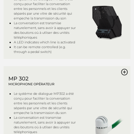
conçu pour faciliter la conversation
entre les personnels et les clients
séparés par une vitre de sécurité qui
empeche la transmission du son
La conversation est transmise
naturelement, sans avoir à appuyer sur
des boutons où à utliser des unités
téléphoniques
A LED indicates which line is activated
It can be remote controlled (e.g.
through a pedal switch)
MP 302
MICROPHONE OPÉRATEUR
Le système de dialogue MP302 a été
conçu pour faciliter la conversation
entre les personnels et les clients
séparés par une vitre de sécurité qui
empeche la transmission du son
La conversation est transmise
naturelement, sans avoir à appuyer sur
des boutons où à utliser des unités
téléphoniques