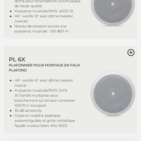
dôme pour sonorisations voix/musique
de haute qualité
Puissance musicale/RMS: 40/20 W
HP : woofer 8" avec dôme tweeter
coaxials
Niveau de pression sonore à la
puissance musicale : 109 dB/1 m.
PL 6X
PLAFONNIER POUR MONTAGE EN FAUX
PLAFOND
HP : woofer 6" avec dôme tweeter
coaxial
Puissance musicale/RMS: 24/12
W,Transfo multiprise pour
branchement sur tension constante
100/70 V incorporé
92 dB sensitivity
Corps en matière plastique
autoextinguible et grille métallique
façade couleur blanc RAL 9003