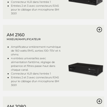
Connecteur XLR dans l'entrée 1
Entrées 2 et 3 avec connecteurs RJ45
pour le câblage d'un microphone BM
3001
AM 2160
MIXEUR/AMPLIFICATEUR
Amplificateur entièrement numérique
de 160 watts RMS, sorties 100–70V et 4
ohms
4 entrées universelles avec
alimentation fantôme, réglage de
présence et filtres passe-haut dans
chaque canal.
Connecteur XLR dans l'entrée 1
Entrées 2 et 3 avec connecteurs RJ45
pour le câblage d'un microphone BM
3001
AM 2080