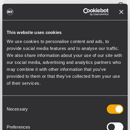
PL 60
DIFFUSEUR ENCASTRABLE PLAFOND
HP prévu pour parole et musique
d'ambiance
This website uses cookies
Puissance Musicale / RMS: 12 / 6W
HP bi-cône –large bande
We use cookies to personalise content and ads, to
Rendement : 102 dB / 1 m
provide social media features and to analyse our traffic.
We also share information about your use of our site with
our social media, advertising and analytics partners who
may combine it with other information that you’ve
PL 50
provided to them or that they’ve collected from your use
HAUT-PARLEUR DE PLAFOND
of their services.
Haut-parleur large bande de 6"
Puissance sélectionnable (100 V): 6 W
– 3 W
Sensibilité de 90 dB
Consent
Couleur blanc RAL 9003
Necessary
Selection
Preferences