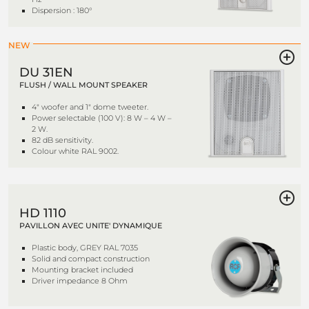
Dispersion : 180°
NEW
DU 31EN
FLUSH / WALL MOUNT SPEAKER
4" woofer and 1" dome tweeter.
Power selectable (100 V): 8 W – 4 W –
2 W.
82 dB sensitivity.
Colour white RAL 9002.
HD 1110
PAVILLON AVEC UNITE' DYNAMIQUE
Plastic body, GREY RAL 7035
Solid and compact construction
Mounting bracket included
Driver impedance 8 Ohm