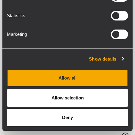
PL 40
PLAFONNIER
Statistics
Puissance musicale /RMS : 16/8W
Haut-Parleur 31/2 ‘' large bande
Transfo multi-prises pour connexions à
tension constante 100/70 V incorporé
Marketing
Corps en matière plastique e grille
métallique frontale couleur blanc RAL
9003
Show details
MF 33EN
ENCEINTE PLAFONNIER PASSIVE DEUX
Allow all
VOIES
2 haut-parleurs large bande de 3" et
tweeter à dôme de 1"
Allow selection
Puissance commutable (ligne 100 V) :
40 W - 20 W - 10 W - 5 W - 2,5 W
Sensibilité 88 dB
Couleur noir RAL 9005
Deny