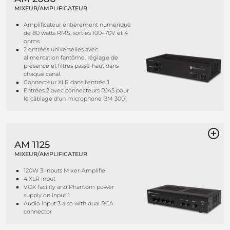
MIXEUR/AMPLIFICATEUR
Amplificateur entièrement numérique
de 80 watts RMS, sorties 100–70V et 4
ohms
2 entrées universelles avec
alimentation fantôme, réglage de
présence et filtres passe-haut dans
chaque canal.
Connecteur XLR dans l'entrée 1
Entrées 2 avec connecteurs RJ45 pour
le câblage d'un microphone BM 3001
AM 1125
MIXEUR/AMPLIFICATEUR
120W 3-inputs Mixer-Amplifie
4 XLR input
VOX facility and Phantom power
supply on input 1
Audio input 3 also with dual RCA
connector