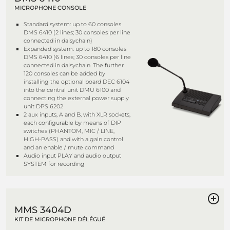
MICROPHONE CONSOLE
Standard system: up to 60 consoles
DMS 6410 (2 lines; 30 consoles per line
connected in daisychain)
Expanded system: up to 180 consoles
DMS 6410 (6 lines; 30 consoles per line
connected in daisychain. The further
120 consoles can be added by
installing the optional board DEC 6104
into the central unit DMU 6100 and
connecting the external power supply
unit DPS 6202
2 aux inputs, A and B, with XLR sockets,
each configurable by means of DIP
switches (PHANTOM, MIC / LINE,
HIGH-PASS) and with a gain control
and an enable / mute command
Audio input PLAY and audio output
SYSTEM for recording
MMS 3404D
KIT DE MICROPHONE DÉLÉGUÉ