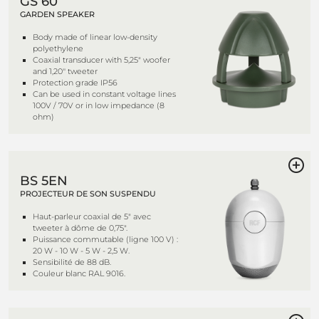
GS 60
GARDEN SPEAKER
Body made of linear low-density
polyethylene
Coaxial transducer with 5,25" woofer
and 1,20'' tweeter
Protection grade IP56
Can be used in constant voltage lines
100V / 70V or in low impedance (8
ohm)
BS 5EN
PROJECTEUR DE SON SUSPENDU
Haut-parleur coaxial de 5" avec
tweeter à dôme de 0,75".
Puissance commutable (ligne 100 V) :
20 W - 10 W - 5 W - 2,5 W.
Sensibilité de 88 dB.
Couleur blanc RAL 9016.