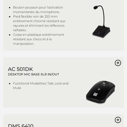
Bouton poussoir pour l'activation
momentanée du microphone.
Pied flexible noir de 320 mm
entièrement chromé résistant aux
rayures et éliminant les réflexions
néfastes.
Corps en plastique extrêmement
résistant aux chocs et à la
manipulation.
AC 501DK
DESKTOP MIC BASE XLR IN/OUT
Functional Modalities: Talk, Lock and
Mute
DMS 6410