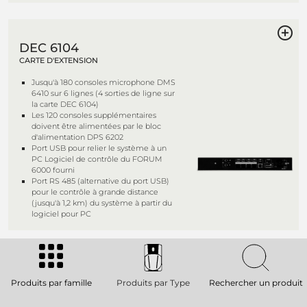
DEC 6104
CARTE D'EXTENSION
Jusqu'à 180 consoles microphone DMS
6410 sur 6 lignes (4 sorties de ligne sur
la carte DEC 6104)
Les 120 consoles supplémentaires
doivent être alimentées par le bloc
d'alimentation DPS 6202
Port USB pour relier le système à un
PC Logiciel de contrôle du FORUM
6000 fourni
Port RS 485 (alternative du port USB)
pour le contrôle à grande distance
(jusqu'à 1,2 km) du système à partir du
logiciel pour PC
MMU 3100
Produits par famille
Produits par Type
Rechercher un produit
UNITÉ MAÎTRE