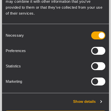
may combine it with other information that you’ve
provided to them or that they’ve collected from your use
ARCHIVED
of their services.
DXT 3000 PLANNER
VOICE ALARM SYSTEM DESIGN
SOFTWARE
Consent
Control center planning
Necessary
Selection
Design and optimize speakers
installation
Automatic document creation
Design multiple Zones and ADAs
Preferences
ARCHIVED
Statistics
CJ 428E
CÂBLE DE DONNÉES RÉSISTANT AU FEU
Marketing
Câble de données blindé résistant au
feu
Adapté à la transmission des signaux
et des commandes
Pour les systèmes d'alarme vocale
Show details