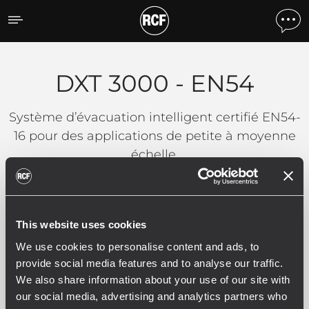
DXT 3000 - EN54
DXT 3000 - EN54
Système d’évacuation intelligent certifié EN54-
16 pour des applications de petite à moyenne
échelle.
Filtres
This website uses cookies
We use cookies to personalise content and ads, to
provide social media features and to analyse our traffic.
We also share information about your use of our site with
DXT 3000 - EN54
our social media, advertising and analytics partners who
5 produits associés