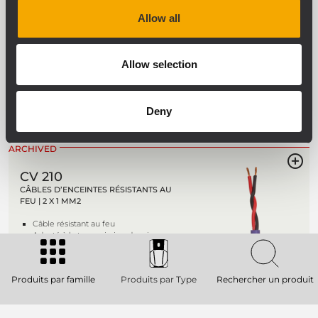
ARCHIVED
Allow all
CV 215
CÂBLE D’ENCEINTE RÉSISTANT AU FEU |
2 X 1,5 MM2
Allow selection
Câble résistant au feu
Adapté à la transmission des signaux
audio.
Deny
Pour les systèmes d'alarme vocale
ARCHIVED
CV 210
CÂBLES D’ENCEINTES RÉSISTANTS AU
FEU | 2 X 1 MM2
Câble résistant au feu
Adapté à la transmission des signaux
audio.
Pour les systèmes d'alarme vocale
Produits par famille
Produits par Type
Rechercher un produit
ARCHIVED