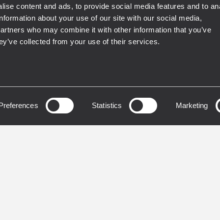
ise content and ads, to provide social media features and to an
information about your use of our site with our social media,
partners who may combine it with other information that you’ve
 ALARM EN54
VOICE ALARM EN54
RCIAL
COMMERCIAL
ey’ve collected from your use of their services.
SS MUSIC
INSTALLED
BUSINESS MUSIC
INSTA
 428E
CV 210
E DE DONNÉES
CÂBLES D’ENCEINTE
TANT AU FEU
RÉSISTANTS AU FEU | 2
Preferences
Statistics
Marketing
MM2
e de données blindé
tant au feu
Câble résistant au feu
té à la transmission des
Adapté à la transmissi
aux et des commandes
signaux audio.
 les systèmes d'alarme
Pour les systèmes d'al
le
vocale