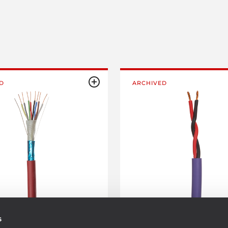
D
ARCHIVED
s