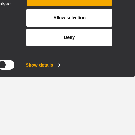
alyse
Allow selection
VOICE ALARM EN54
COMMERCIAL
LLED
BUSINESS MUSIC
INSTALLED
Deny
CV 215
S
CÂBLE D’ENCEINTE
 X 1
RÉSISTANT AU FEU | 2 X 1,5
Show details
MM2
Câble résistant au feu
on des
Adapté à la transmission des
signaux audio.
arme
Pour les systèmes d'alarme
vocale