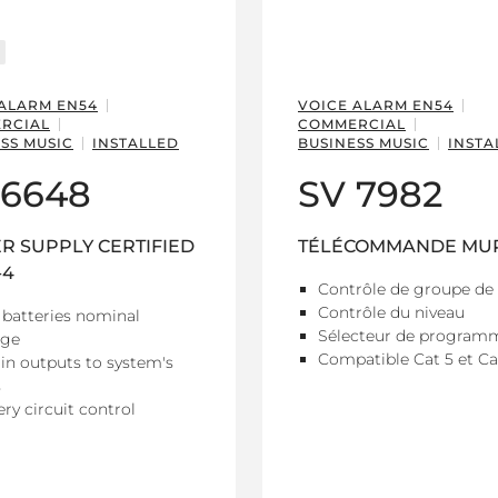
 ALARM EN54
VOICE ALARM EN54
RCIAL
COMMERCIAL
SS MUSIC
INSTALLED
BUSINESS MUSIC
INSTA
 6648
SV 7982
 SUPPLY CERTIFIED
TÉLÉCOMMANDE MU
-4
Contrôle de groupe de
Contrôle du niveau
 batteries nominal
Sélecteur de program
age
Compatible Cat 5 et Ca
in outputs to system's
s
ry circuit control