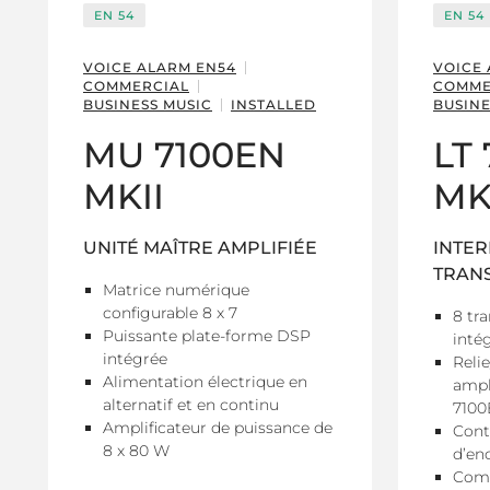
EN 54
EN 54
VOICE ALARM EN54
VOICE
COMMERCIAL
COMME
BUSINESS MUSIC
INSTALLED
BUSINE
MU 7100EN
LT
MKII
MK
UNITÉ MAÎTRE AMPLIFIÉE
INTER
TRAN
Matrice numérique
configurable 8 x 7
8 tr
Puissante plate-forme DSP
inté
intégrée
Reli
Alimentation électrique en
ampl
alternatif et en continu
7100
Amplificateur de puissance de
Cont
8 x 80 W
d’en
Comp