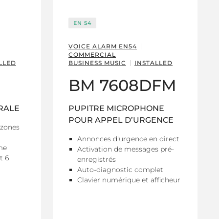
EN 54
VOICE ALARM EN54
COMMERCIAL
LLED
BUSINESS MUSIC
INSTALLED
BM 7608DFM
RALE
PUPITRE MICROPHONE
POUR APPEL D’URGENCE
 zones
Annonces d'urgence en direct
me
Activation de messages pré-
t 6
enregistrés
Auto-diagnostic complet
Clavier numérique et afficheur