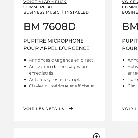
VOICE ALARM EN54
VOICE
COMMERCIAL
COMME
BUSINESS MUSIC
INSTALLED
BUSINE
BM 7608D
BM
PUPITRE MICROPHONE
PUPI
POUR APPEL D’URGENCE
POUR
Annonces d'urgence en direct
Anno
Activation de messages pré-
Acti
enregistrés
enre
Auto-diagnostic complet
Auto
Clavier numérique et afficheur
Clav
VOIR LES DÉTAILS
VOIR L