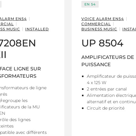
EN 54
 ALARM EN54
VOICE ALARM EN54
RCIAL
COMMERCIAL
SS MUSIC
INSTALLED
BUSINESS MUSIC
INSTA
 7208EN
UP 8504
II
AMPLIFICATEURS DE
PUISSANCE
FACE LIGNE SUR
SFORMATEURS
Amplificateur de puiss
4 x 125 W
ansformateurs de ligne
2 entrées par canal
grés
Alimentation électriqu
e/regroupe les
alternatif et en continu
ificateurs de la MU
Circuit de priorité
EN
rôle des lignes
ceintes
atible avec différents