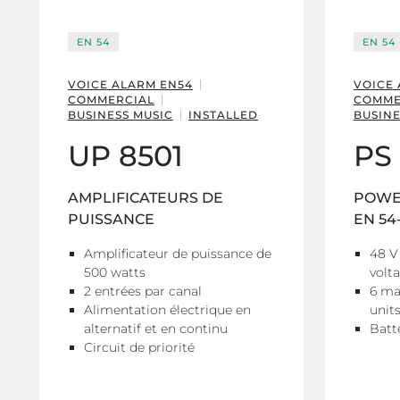
EN 54
EN 54
VOICE ALARM EN54
VOICE
COMMERCIAL
COMME
BUSINESS MUSIC
INSTALLED
BUSINE
UP 8501
PS
AMPLIFICATEURS DE
POWER
PUISSANCE
EN 54
Amplificateur de puissance de
48 V
500 watts
volt
2 entrées par canal
6 ma
Alimentation électrique en
unit
alternatif et en continu
Batte
Circuit de priorité