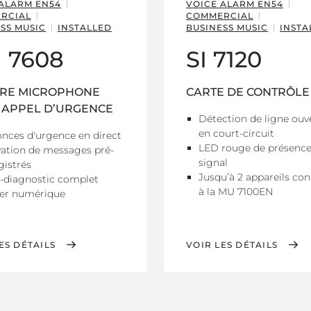
 ALARM EN54
VOICE ALARM EN54
RCIAL
COMMERCIAL
SS MUSIC
INSTALLED
BUSINESS MUSIC
INSTA
 7608
SI 7120
TRE MICROPHONE
CARTE DE CONTRÔLE
 APPEL D’URGENCE
Détection de ligne ouv
en court-circuit
nces d'urgence en direct
LED rouge de présence
vation de messages pré-
signal
gistrés
Jusqu’à 2 appareils co
-diagnostic complet
à la MU 7100EN
ier numérique
ES DÉTAILS
VOIR LES DÉTAILS