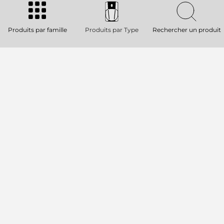
NEW
Produits par famille
Produits par Type
Rechercher un produit
KXM 20-A
RETOUR DE SCÈNE ACTIF HAUTE
DÉFINITION
131 dB SPL max
Ampli 2 canaux Classe D, puissance
crête 2000 W
Pavillon à directivité constante 90° x
70°
2 graves 8” à aimant néodyme, bobine
2,5”.
KX 45-A
ENCEINTE ACTIVE POINT SOURCE 2
VOIES
137 dB SPL max
Guide d'ondes TRW 100° x 70° pivotant
Haut-parleur grave 15” à aimant en
néodyme, bobine mobile 3,5”