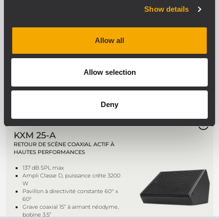
Show details
KXW 4-A
ENCEINTE ACTIVE À DEUX VOIES A
LARGE DISPERSION
Allow all
134 dB SPL max.
Dispersion sur 100° x 50°, pavillon
pivotant
2 haut-parleurs grave 10” à aimant en
Allow selection
néodyme, bobine mobile 3,0”
Moteur à compression à aimant en
néodyme, dôme en titane 4,0”
Deny
NEW
KXM 25-A
RETOUR DE SCÈNE COAXIAL ACTIF À
HAUTES PERFORMANCES
137 dB SPL max
Ampli Classe D, puissance crête 3200
W
Pavillon à directivité constante 60° x
60°
Grave coaxial 15” à aimant néodyme,
bobine 3,5”