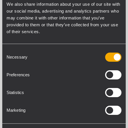
We also share information about your use of our site with
Filtres
our social media, advertising and analytics partners who
may combine it with other information that you’ve
provided to them or that they’ve collected from your use
of their services.
KX SERIES
9 produits associés
Consent
Necessary
Selection
KXL 4-A
ENCEINTE ACTIVE À DEUX VOIES POUR
Preferences
ARRAY
135 dB SPL max.
Guide d'ondes TRW 100° x 25° pivotant
Statistics
2 haut-parleurs grave 10” à aimant en
néodyme, bobine mobile 3,0”
Moteur à compression à aimant en
néodyme, dôme en titane 4,0”
Marketing