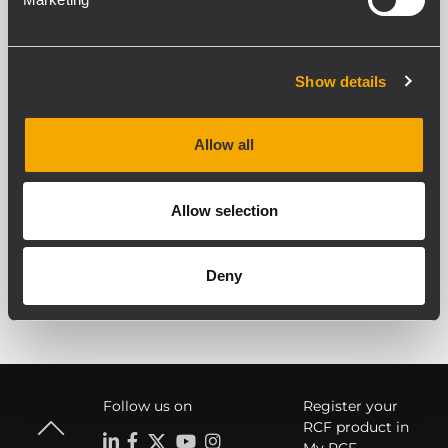
Subwoofer passe-bande compact avec
2 woofers 12"
Équipé de 2 woofers 12" RCF à forte
puissance avec bobines mobiles 3"
Niveau SPL max. de 131 dB, 800 watts
Show details
AES
Nombreux renforts internes, 8 points
de montage M10
Allow all
Allow selection
VOIR TOUT
Deny
Follow us on
Register your
RCF product in