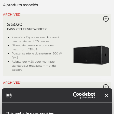
4 produits associés
ARCHIVED
S 5020
BASS REFLEX SUBWOOFER
2 woofers 10 pouces avec bobine à
haut rendement 2,5 pouces
Niveau de pression acoustique
maximum : 130 dB
Puissance réelle du système : 500 W
RMS
Adaptateur M20 pour montage
standard sur mât au sommet du
caisson
ARCHIVED
S 5012
BASS REFLEX SUBWOOFER
Puissance réelle du système : 300 W
RMS
This website uses cookies
Woofer 12 pouces avec bobine à haut