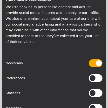
rendement 2,5 pouces
We use cookies to personalise content and ads, to
Niveau de pression acoustique
maximum : 127 dB
provide social media features and to analyse our traffic.
Adaptateur M20 pour montage
We also share information about your use of our site with
standard sur mât au sommet du
caisson
our social media, advertising and analytics partners who
may combine it with other information that you’ve
ARCHIVED
provided to them or that they’ve collected from your use
of their services.
S 4012
SUBWOOFER PASSE BANDE
Elevée efficacité
Consent
Puissant WOOFER 12", bobine en
Necessary
Selection
cuivre da 75 mm
Réponse jusqù à 45 Hz
Logement pour tige, poignées
encastrées
Preferences
ARCHIVED
Statistics
S 4022
SUBWOOFER PASSE BANDE
Marketing