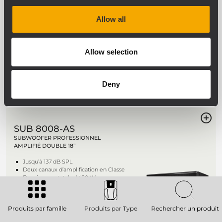
NEW
Allow all
SUB 9016-AS
SUBWOOFER ACTIF 16” HAUTE
PUISSANCE
Allow selection
137 dB SPL max
Amplification en Classe D, 4 000 W
Configuration sans contact RDTap
Deny
Rabat anti-pluie pour panneau E/S livré
SUB 8008-AS
SUBWOOFER PROFESSIONNEL
AMPLIFIÉ DOUBLE 18”
Jusqu’à 137 dB SPL
Deux canaux d’amplification en Classe
D, puissance totale 4400 W
Réponse en fréquence linéaire de 30 à
120 Hz
2 x haut-parleurs grave haute
Produits par famille
Produits par Type
Rechercher un produit
puissance de 18”