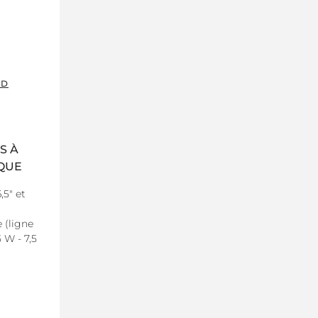
ED
S À
IQUE
,5" et
 (ligne
5 W - 7,5