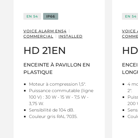
EN 54
IP66
EN 54
VOICE ALARM EN54
VOICE
COMMERCIAL
INSTALLED
COMME
HD 21EN
HD
ENCEINTE À PAVILLON EN
ENCEI
PLASTIQUE
LONG
Moteur à compression 1,5".
4 mo
Puissance commutable (ligne
2".
100 V) : 30 W - 15 W - 7,5 W -
Puis
3,75 W.
200
Sensibilité de 104 dB.
Sensi
Couleur gris RAL 7035.
Coul