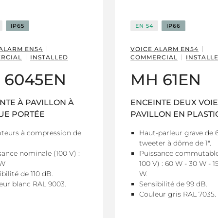
IP65
EN 54
IP66
 ALARM EN54
VOICE ALARM EN54
RCIAL
INSTALLED
COMMERCIAL
INSTALL
 6045EN
MH 61EN
NTE À PAVILLON À
ENCEINTE DEUX VOIE
UE PORTÉE
PAVILLON EN PLAST
teurs à compression de
Haut-parleur grave de 6
tweeter à dôme de 1".
sance nominale (100 V) :
Puissance commutable
 W
100 V) : 60 W - 30 W - 1
bilité de 110 dB.
W.
eur blanc RAL 9003.
Sensibilité de 99 dB.
Couleur gris RAL 7035.