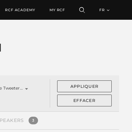
RCF ACADEMY
MY RCF
FR
N
APPLIQUER
Dome Tweeter (")
EFFACER
SPEAKERS
3