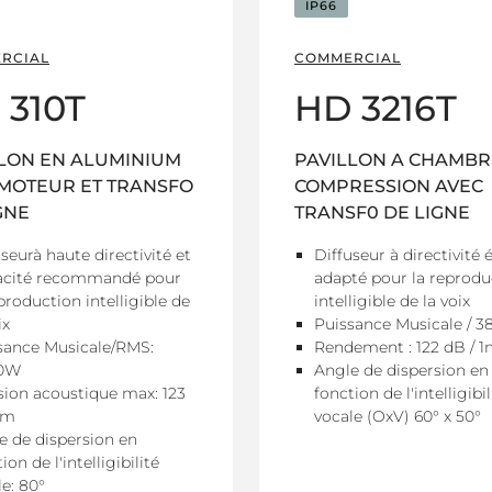
IP66
RCIAL
COMMERCIAL
 310T
HD 3216T
LON EN ALUMINIUM
PAVILLON A CHAMBR
MOTEUR ET TRANSFO
COMPRESSION AVEC
GNE
TRANSF0 DE LIGNE
seurà haute directivité et
Diffuseur à directivité 
cacité recommandé pour
adapté pour la reprodu
production intelligible de
intelligible de la voix
ix
Puissance Musicale / 
sance Musicale/RMS:
Rendement : 122 dB / 
30W
Angle de dispersion en
sion acoustique max: 123
fonction de l'intelligibil
 m
vocale (OxV) 60° x 50°
e de dispersion en
ion de l'intelligibilité
le: 80°