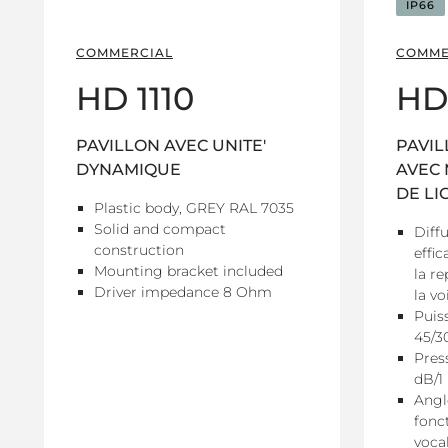
IP66
COMMERCIAL
COMME
HD 1110
HD
PAVILLON AVEC UNITE'
PAVIL
DYNAMIQUE
AVEC 
DE LI
Plastic body, GREY RAL 7035
Solid and compact
Diffu
construction
effi
Mounting bracket included
la re
Driver impedance 8 Ohm
la vo
Puis
45/
Pres
dB/1
Angl
fonct
voca