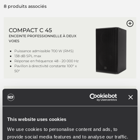
8 produits associés
COMPACT C 45
ENCEINTE PROFESSIONNELLE À DEUX
VOIES
Puissance admissible 700 W (RMS)
138 dB SPL max
Réponse en fréquence 48 - 20 000 Hz
Pavillon à directivité constante 100° x
50°
COMPACT C 45 WP
ENCEINTE PROFESSIONNELLE À DEUX
VOIES
This website uses cookies
Puissance admissible 700 W (RMS)
138 dB SPL max
We use cookies to personalise content and ads, to
Réponse en fréquence 48 - 20 000 Hz
Pavillon à directivité constante 100° x
provide social media features and to analyse our traffic.
50°