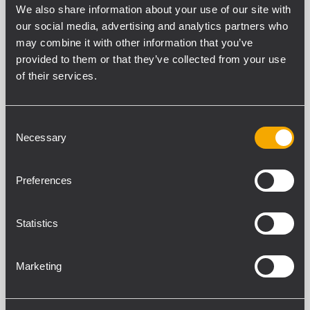
We also share information about your use of our site with
our social media, advertising and analytics partners who
may combine it with other information that you’ve
provided to them or that they’ve collected from your use
COMPACT C 32
ENCEINTE PROFESSIONNELLE À DEUX
of their services.
VOIES
Puissance admissible 600 W (RMS)
137 dB SPL max
Consent
Réponse en fréquence 54 - 20 000 Hz
Necessary
Selection
Pavillon à directivité constante 100° x
50°
Preferences
COMPACT C 32 WP
Statistics
ENCEINTE PROFESSIONNELLE À DEUX
VOIES
Puissance admissible 600 W (RMS)
Marketing
137 dB SPL max
Réponse en fréquence 54 - 20 000 Hz
Pavillon à directivité constante 100° x
50°