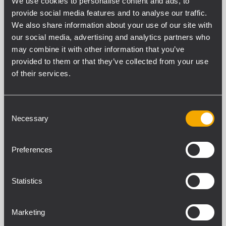
We use cookies to personalise content and ads, to
2 graves 8” à aimant néodyme, bobine
2,5”.
provide social media features and to analyse our traffic.
We also share information about your use of our site with
our social media, advertising and analytics partners who
may combine it with other information that you’ve
TT 25-CXA
provided to them or that they’ve collected from your use
MONITEUR COAXIAL HAUTE DÉFINITION
of their services.
ACTIF
Amplificateur Classe D, 1100 W
Woofer coaxial en néodyme 381 mm,
bobine mobile 88,9 mm
Consent
Diffuseur c. coaxial en néodyme 38,1
Necessary
Selection
mm, bobine mobile 63,5 mm
Contrôle RDNeT intégré
Preferences
TT 20-CXA
Statistics
RETOUR DE SCÈNE ACTIF 2 VOIES
HAUTE DÉFINITION
131 dB SPL max
Marketing
Amplificateur 2 canaux Classe D,
puissance 1000 W RMS