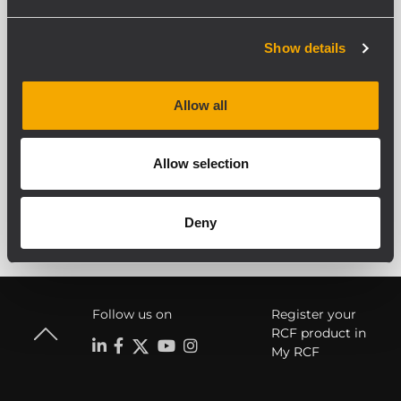
Pavillon à directivité constante 90° x
60°
Enceinte multifonctions, hauts-
Show details
parleurs disposés symétriquement
Allow all
Allow selection
VOIR TOUS LES PRODUITS ARCHIVÉS
Deny
Follow us on
Register your
RCF product in
My RCF