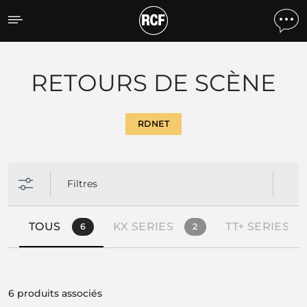
Produits par caracteristiq
RETOURS DE SCÈNE
RDNET
Filtres
TOUS
KX SERIES
TT+ SERIES
6
2
6 produits associés