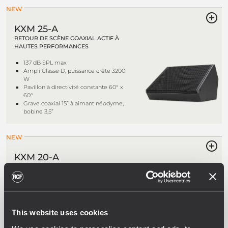
NEW
KXM 25-A
RETOUR DE SCÈNE COAXIAL ACTIF À
HAUTES PERFORMANCES
137 dB SPL max
Ampli Classe D, puissance crête 3200
W
Pavillon à directivité constante 60° x
60°
Grave coaxial 15” à aimant néodyme,
bobine 3,5”
NEW
KXM 20-A
RETOUR DE SCÈNE ACTIF HAUTE
DÉFINITION
131 dB SPL max
Ampli 2 canaux Classe D, puissance
crête 2000 W
This website uses cookies
Pavillon à directivité constante 90° x
70°