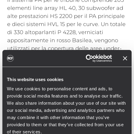
il sistema PA per le tribune comprende 205
elementi line array HL 40, 30 subwoofer ad
alte prestazioni HS 2200 per il PA principale
e dieci sistemi HVL 15 per le curve. Un totale
di 330 altoparlanti P 4228, verniciati
appositamente in rosso Basilea, vengono
utilizzati per la copertura delle aree under-
balcony e dei passaggi pedonali.
Georg Hofmann, responsabile dell'RCF
Engineering Support Group (ESG) in
This website uses cookies
Germania, commenta l'installazione: “Con
We use cookies to personalise content and ads, to
un'installazione così grande in uno stadio,
provide social media features and to analyse our traffic.
We also share information about your use of our site with
non era necessario tenere conto solo delle
our social media, advertising and analytics partners who
condizioni strutturali e acustiche, ma anche
may combine it with other information that you’ve
dell'uso operativo. Con il nuovo sistema RCF,
provided to them or that they’ve collected from your use
St. Jakob Park dispone di un sistema di
of their services.