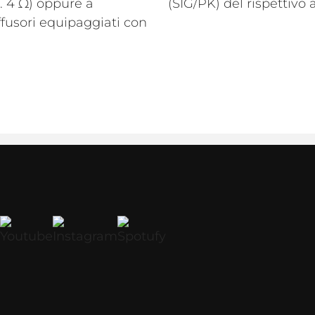
. 4 Ω) oppure a
(SIG/PK) del rispettivo 
ffusori equipaggiati con