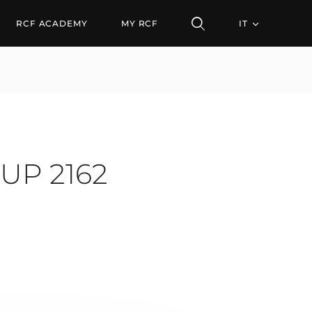
2162
RCF ACADEMY
MY RCF
IT
 UP 2162