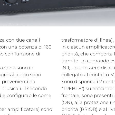
nza con due canali
trasformatore di linea).
con una potenza di 160
In ciascun amplificatore,
no con funzione di
priorità, che comporta l
tramite un comando est
ntazione sono in
IN.1; - può essere disa
ingressi audio sono
collegato al contatto M
li provenienti da
Sono disponibili 2 contro
 musicali. Il secondo
"TREBLE") su entrambi g
d è configurabile come
frontale, sono presenti 
(ON), alla protezione (PR
 per amplificatore) sono
priorità (PRIOR) e al li