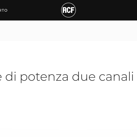
 potenza due canali UP 
RTO
 di potenza due canali