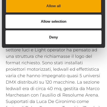
volta acceso il sistema, di rilevare
Allow all
correttamente ogni singolo modulo e quindi
di testare immediatamente il corretto loro
Allow selection
funzionamento ottenendo - poco dopo -
una prova di ascolto già ben ottimizzata.”
Anche il set luci era degno di un evento
Deny
importante. Fabio Roder, responsabile
settore luci e Light operator ha pensato ad
una struttura che richiamasse il logo del
format richiesto. Sono stati installati
proiettori motorizzati, ledwall ed effettistica
varia che hanno impegnato quasi 5 universi
DMX distribuiti su 120 macchine. La sezione
ledwall era di circa 40 mq, gestita da Marco
Marchesan con l’ausilio di Resolume Arena.
Supportati da Luca De Gironimo come