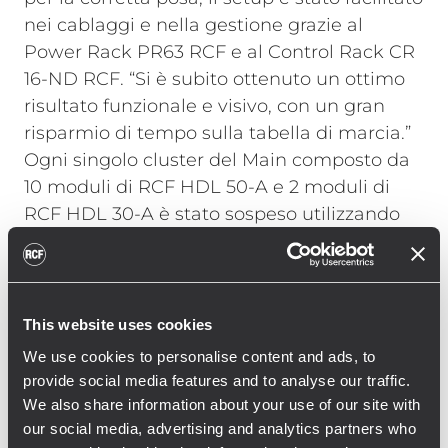
nei cablaggi e nella gestione grazie al
Power Rack PR63 RCF e al Control Rack CR
16-ND RCF. “Si è subito ottenuto un ottimo
risultato funzionale e visivo, con un gran
risparmio di tempo sulla tabella di marcia.”
Ogni singolo cluster del Main composto da
10 moduli di RCF HDL 50-A e 2 moduli di
RCF HDL 30-A è stato sospeso utilizzando
un solo motore CM da 1 Ton. Il sistema di
dolly a 4 moduli del HDL 50-A e del HDL 30-
A di RCF ha permesso un facile e veloce
appendimento con solo due operatori. I 20
This website uses cookies
SUB 9006-AS sono disposti fronte palco in
We use cookies to personalise content and ads, to
due file da 10 ottenendo così un Curved End
provide social media features and to analyse our traffic.
Fire che permette di aumentare la gittata in
We also share information about your use of our site with
FOH avendo comunque cura di non
our social media, advertising and analytics partners who