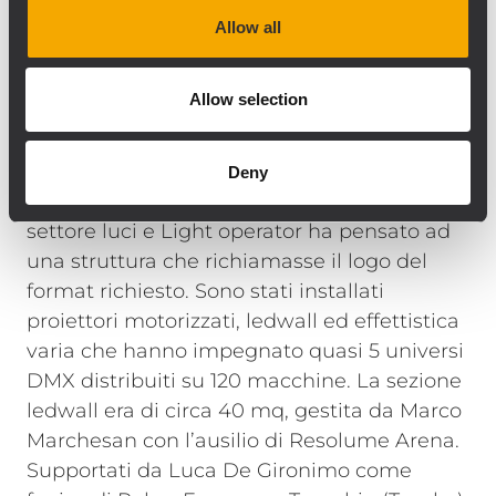
volta acceso il sistema, di rilevare
Allow all
correttamente ogni singolo modulo e quindi
di testare immediatamente il corretto loro
Allow selection
funzionamento ottenendo - poco dopo -
una prova di ascolto già ben ottimizzata.”
Anche il set luci era degno di un evento
Deny
importante. Fabio Roder, responsabile
settore luci e Light operator ha pensato ad
una struttura che richiamasse il logo del
format richiesto. Sono stati installati
proiettori motorizzati, ledwall ed effettistica
varia che hanno impegnato quasi 5 universi
DMX distribuiti su 120 macchine. La sezione
ledwall era di circa 40 mq, gestita da Marco
Marchesan con l’ausilio di Resolume Arena.
Supportati da Luca De Gironimo come