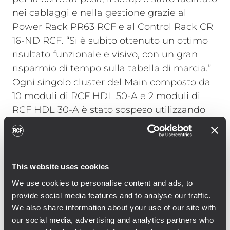
nei cablaggi e nella gestione grazie al
Power Rack PR63 RCF e al Control Rack CR
16-ND RCF. “Si è subito ottenuto un ottimo
risultato funzionale e visivo, con un gran
risparmio di tempo sulla tabella di marcia.”
Ogni singolo cluster del Main composto da
10 moduli di RCF HDL 50-A e 2 moduli di
RCF HDL 30-A è stato sospeso utilizzando
un solo motore CM da 1 Ton. Il sistema di
dolly a 4 moduli del HDL 50-A e del HDL 30-
A di RCF ha permesso un facile e veloce
appendimento con solo due operatori. I 20
This website uses cookies
SUB 9006-AS sono disposti fronte palco in
We use cookies to personalise content and ads, to
due file da 10 ottenendo così un Curved End
provide social media features and to analyse our traffic.
Fire che permette di aumentare la gittata in
We also share information about your use of our site with
FOH avendo comunque cura di non
our social media, advertising and analytics partners who