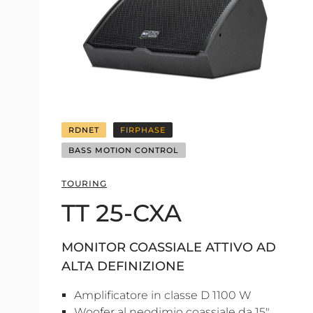
RDNET
FIRPHASE
BASS MOTION CONTROL
TOURING
TT 25-CXA
MONITOR COASSIALE ATTIVO AD
ALTA DEFINIZIONE
Amplificatore in classe D 1100 W
Woofer al neodimio coassiale da 15",