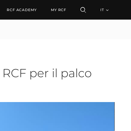
F per il palco esterno e 
RCF ACADEMY
MY RCF
IT
d RCF per il palco