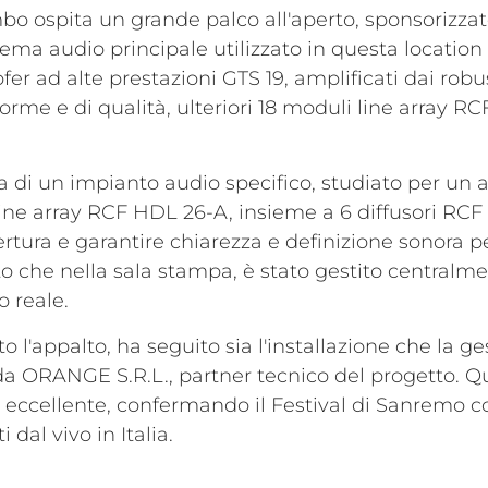
mbo ospita un grande palco all'aperto, sponsorizza
istema audio principale utilizzato in questa locatio
fer ad alte prestazioni GTS 19, amplificati dai robu
rme e di qualità, ulteriori 18 moduli line array RC
 di un impianto audio specifico, studiato per un 
line array RCF HDL 26-A, insieme a 6 diffusori RCF
ura e garantire chiarezza e definizione sonora per t
erto che nella sala stampa, è stato gestito centra
 reale.
o l'appalto, ha seguito sia l'installazione che la ge
i da ORANGE S.R.L., partner tecnico del progetto.
vo eccellente, confermando il Festival di Sanremo 
 dal vivo in Italia.