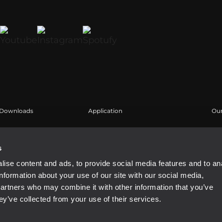
Downloads
Application
Our
Cataloghi
Esempi di Applicazione
Are
Software
Reg
s
Kn
ise content and ads, to provide social media features and to an
We
information about your use of our site with our social media,
Buy
partners who may combine it with other information that you’ve
ey’ve collected from your use of their services.