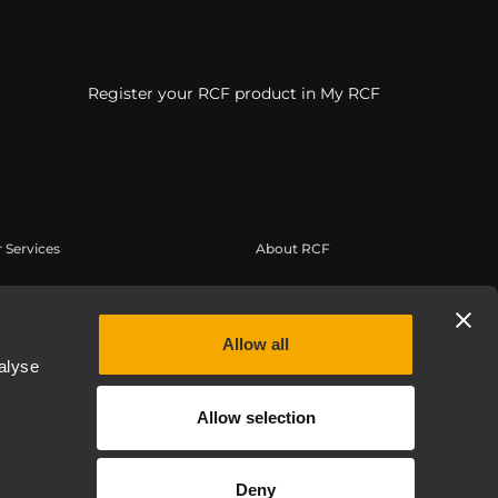
Register your RCF product in My RCF
 Services
About RCF
a Utente
Sede Centrale
istrazione prodotto
Filiali Estere
Allow all
owledge Base
Lavora con Noi
alyse
binar On-Demand
News
Allow selection
 Authentic
Chi siamo
Etica, Compliance e Integrità
Deny