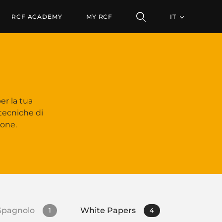
RCF ACADEMY
MY RCF
IT
er la tua
 tecniche di
ione.
Spagnolo
White Papers
1
4