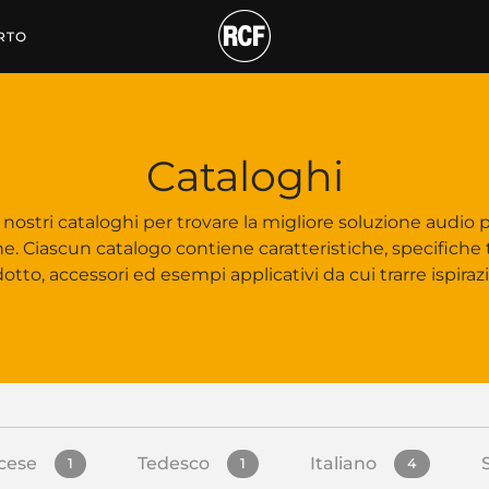
RTO
Cataloghi
i nostri cataloghi per trovare la migliore soluzione audio p
e. Ciascun catalogo contiene caratteristiche, specifiche
otto, accessori ed esempi applicativi da cui trarre ispiraz
cese
Tedesco
Italiano
1
1
4