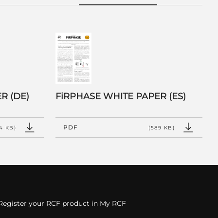
R (DE)
FiRPHASE WHITE PAPER (ES)
PDF
4 KB)
(589 KB)
Register your RCF product in My RCF