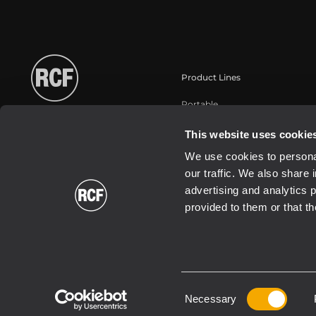
Product Lines
Portable
Touring
This website uses cookie
Installazione
We use cookies to personal
Commercial
our traffic. We also share 
Trasduttori
advertising and analytics 
provided to them or that th
Consent
2026 Copyright ® RCF. Tutti i diritti riservati | RCF S.P.A. cf/p.iva 0
Necessary
Selection