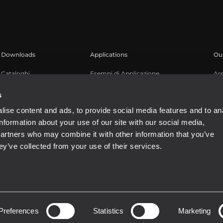
Downloads
Applications
Our
Cataloghi
Esempi di Applicazione
Ar
Software
Reg
s
Kn
ise content and ads, to provide social media features and to an
We
information about your use of our site with our social media,
Bu
partners who may combine it with other information that you’ve
ey’ve collected from your use of their services.
4081310965
Preferences
Statistics
Marketing