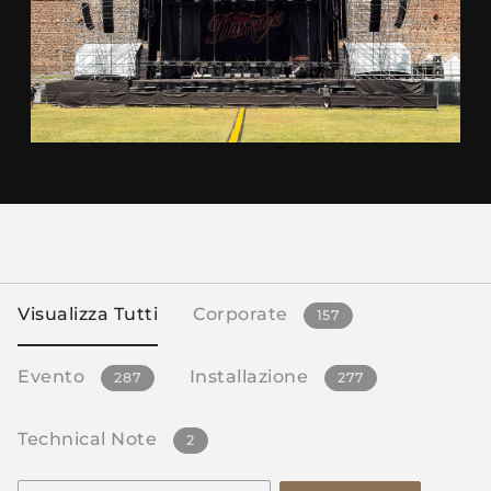
Visualizza Tutti
Corporate
157
Evento
Installazione
287
277
Technical Note
2