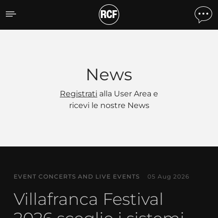
News
News
Registrati
alla User Area e
ricevi le nostre News
EVENT CONCERTS AND LIVE EVENTS
05 Aug 2026
Villafranca Festival