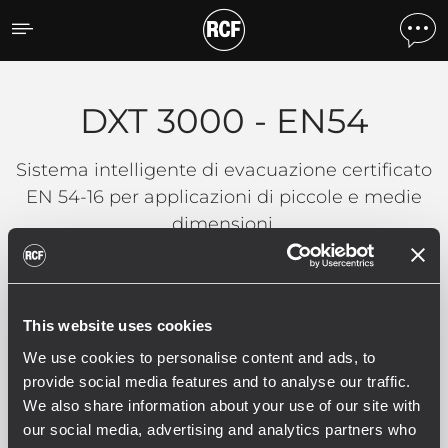
DXT 3000 - EN54
DXT 3000 - EN54
Sistema intelligente di evacuazione certificato
EN 54-16 per applicazioni di piccole e medie
dimensioni.
Filtri
This website uses cookies
We use cookies to personalise content and ads, to
provide social media features and to analyse our traffic.
We also share information about your use of our site with
DXT 3000 - EN54
our social media, advertising and analytics partners who
5 prodotti correlati