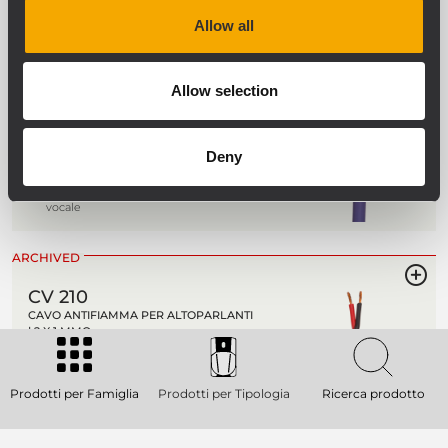
Allow all
ARCHIVED
CV 215
Allow selection
CAVO ANTIFIAMMA PER ALTOPARLANTI
| 2 X 1.5 MMQ
Cavo resistente al fuoco
Deny
Adatto alla trasmissione di segnali
audio
Per applicazioni in sistemi di allarme
vocale
ARCHIVED
CV 210
CAVO ANTIFIAMMA PER ALTOPARLANTI
| 2 X 1 MMQ
Cavo resistente al fuoco
Adatto alla trasmissione di segnali
Prodotti per Famiglia
Prodotti per Tipologia
Ricerca prodotto
audio
Per applicazioni in sistemi di allarme
vocale