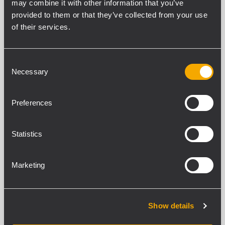
may combine it with other information that you’ve
provided to them or that they’ve collected from your use
ARCHIVED
of their services.
DXT 3000 PLANNER
SOFTWARE DI PROGETTAZIONE SISTEMI
VOICE ALARM
Consent
Progettazione del centro di controllo
Necessary
Selection
Progetta e ottimizza il
posizionamento degli speaker
Creazione automatica della
documentazione
Preferences
Progetta Zone e ADA multiple
Statistics
ARCHIVED
CJ 428E
CAVO DATI RESISTENTE AL FUOCO
Marketing
Cavo dati schermato resistente al
fuoco
Adatto alla trasmissione di segnali e
comandi
Show details
Per applicazioni in sistemi di allarme
vocale