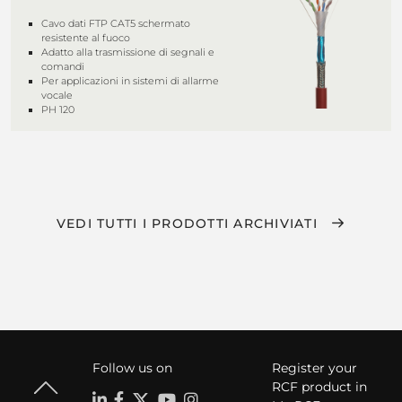
Cavo dati FTP CAT5 schermato
resistente al fuoco
Adatto alla trasmissione di segnali e
comandi
Per applicazioni in sistemi di allarme
vocale
PH 120
VEDI TUTTI I PRODOTTI ARCHIVIATI
Follow us on
Register your
RCF product in