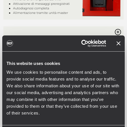
Attivazione di messaggi preregistrati
Autodiagnosi completa
Alimentazione tramite unità master
BM 3804
BASE MICROFONICA DI EMERGENZA DA
TAVOLO
Annunci di emergenza dal vivo
Attivazione di messaggi preregistrati
This website uses cookies
Autodiagnosi completa
Alimentazione tramite unità master
We use cookies to personalise content and ads, to
provide social media features and to analyse our traffic.
We also share information about your use of our site with
our social media, advertising and analytics partners who
ME 3801
may combine it with other information that you’ve
MICROFONO DI EMERGENZA DA
provided to them or that they’ve collected from your use
PARETE
of their services.
Annunci di emergenza dal vivo
Funzionalità di chiamata generale
Autodiagnosi completa