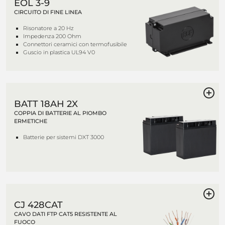
EOL 3-9
CIRCUITO DI FINE LINEA
Risonatore a 20 Hz
Impedenza 200 Ohm
Connettori ceramici con termofusibile
Guscio in plastica UL94 V0
BATT 18AH 2X
COPPIA DI BATTERIE AL PIOMBO
ERMETICHE
Batterie per sistemi DXT 3000
CJ 428CAT
CAVO DATI FTP CAT5 RESISTENTE AL
FUOCO