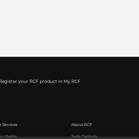
Register your RCF product in My RCF
 Services
About RCF
ea Utente
Sede Centrale