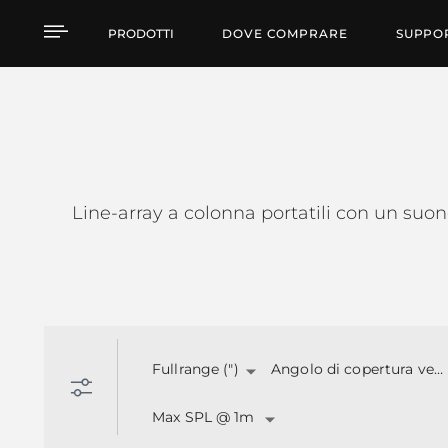
EVOX
PRODOTTI
DOVE COMPRARE
SUPPO
Line-array a colonna portatili con un suon
Fullrange (")
Angolo di copertura verticale
Max SPL @ 1m