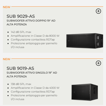
NEW
SUB 9029-AS
SUBWOOFER ATTIVO DOPPIO 19" AD
ALTA POTENZA
142 dB SPL max
Amplificazione in Classe D da 8000 W
Configurazione contactless RDTap
Protezione antipioggia per pannello
I/O inclusa
NEW
SUB 9019-AS
SUBWOOFER ATTIVO SINGOLO 19” AD
ALTA POTENZA
138 dB SPL max
Amplificazione in Classe D da 4000 W
Configurazione contactless RDTap
Protezione antipioggia per pannello
I/O inclusa