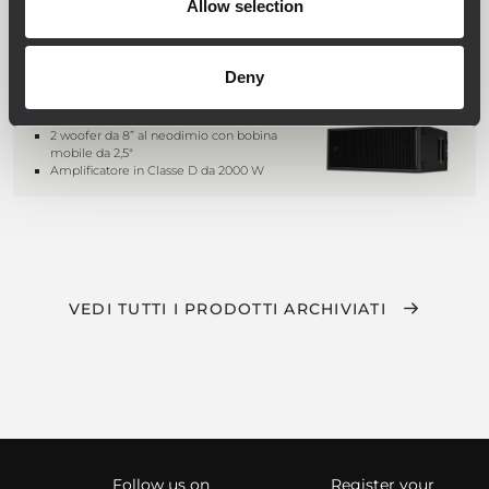
Allow selection
SUB 808-AS
SUBWOOFER ATTIVO AD ALTE
PRESTAZIONI
Deny
SPL max: 129 dB
Risposta in frequenza: 40 Hz ÷ 400 Hz
2 woofer da 8” al neodimio con bobina
mobile da 2,5"
Amplificatore in Classe D da 2000 W
VEDI TUTTI I PRODOTTI ARCHIVIATI
Follow us on
Register your