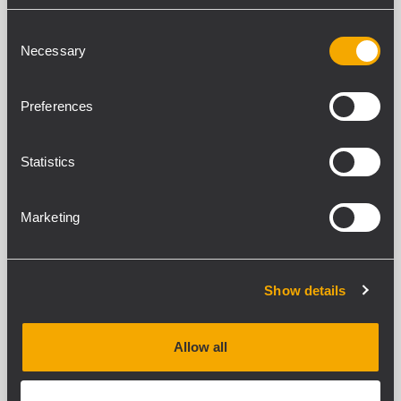
Consent
Necessary
Selection
SUB 8006-AS
SUBWOOFER ATTIVO AD ALTA POTENZA
Preferences
141 dB max SPL
Potenza totale 5000 W Peak - 2500 W
RMS
Risposta in frequenza 30 Hz - 120 kHz
Statistics
Doppio Woofer da 18", 4.0" v.c.
Marketing
SUB 8004-AS
SUBWOOFER ATTIVO AD ALTA POTENZA
Show details
Potenza di picco 2500 Watt
Woofer da 18"
Risposta in frequenza 30 Hz - 120 Hz
136 dB max SPL
Allow all