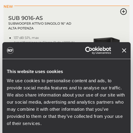
NEW
SUB 9016-AS
SUBWOOFER ATTIVO SINGOLO 16" AD
ALTA POTENZA
137 dB SPL max
Amplificazione in Classe D da 4000 W
Configurazione contactless RDTap
Protezione antipioggia per pannello
I/O inclusa
This website uses cookies
We use cookies to personalise content and ads, to
SUB 8008-AS
provide social media features and to analyse our traffic.
SUBWOOFER ATTIVO PROFESSIONALE
DOPPIO 18"
We also share information about your use of our site with
our social media, advertising and analytics partners who
Fino a 137 dB di pressione sonora (SPL)
Biamplificazione in Classe D da
may combine it with other information that you’ve
4400W
provided to them or that they’ve collected from your use
Risposta in frequenza lineare: 30 ÷ 120
Hz
of their services.
2 woofer ad alta potenza da 18"