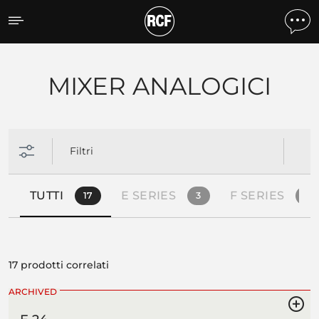
Prodotti per tipologia
MIXER ANALOGICI
Filtri
TUTTI
E SERIES
F SERIES
17
3
5
17 prodotti correlati
ARCHIVED