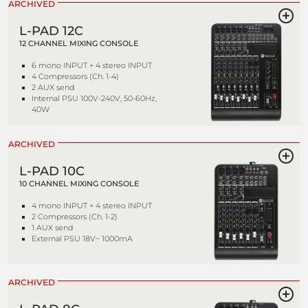
ARCHIVED
L-PAD 12C
12 CHANNEL MIXING CONSOLE
6 mono INPUT + 4 stereo INPUT
4 Compressors (Ch. 1-4)
2 AUX send
Internal PSU 100V-240V, 50-60Hz,
40W
ARCHIVED
L-PAD 10C
10 CHANNEL MIXING CONSOLE
4 mono INPUT + 4 stereo INPUT
2 Compressors (Ch. 1-2)
1 AUX send
External PSU 18V~ 1000mA
ARCHIVED