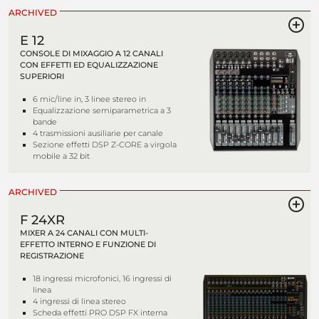
ARCHIVED
E 12
CONSOLE DI MIXAGGIO A 12 CANALI
CON EFFETTI ED EQUALIZZAZIONE
SUPERIORI
6 mic/line in, 3 linee stereo in
Equalizzazione semiparametrica a 3
bande
4 trasmissioni ausiliarie per canale
Sezione effetti DSP Z-CORE a virgola
mobile a 32 bit
ARCHIVED
F 24XR
MIXER A 24 CANALI CON MULTI-
EFFETTO INTERNO E FUNZIONE DI
REGISTRAZIONE
18 ingressi microfonici, 16 ingressi di
linea
4 ingressi di linea stereo
Scheda effetti PRO DSP FX interna