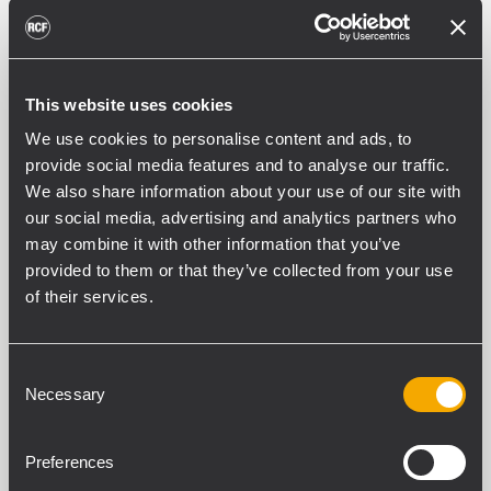
F 6X
CONSOLE AUDIO A 6 CANALI CON
MULTI-FX
2 Ingressi Microfonici/Linea
2 Ingressi Linea Stereo
This website uses cookies
1 Aux/FX (post-fader)
Uscita bilanciata +28 dB (Stereo XLR +
We use cookies to personalise content and ads, to
TRS)
provide social media features and to analyse our traffic.
We also share information about your use of our site with
ARCHIVED
our social media, advertising and analytics partners who
may combine it with other information that you’ve
L-PAD 24CX
CONSOLE DI MIXAGGIO A 24 CANALI
provided to them or that they’ve collected from your use
CON EFFETTI
of their services.
18 ingressi MICROFONO/LINEA, 4
ingressi STEREO
8 Compressori dinamici
Consent
monocomando (canale 1 - canale 8)
4 ritorni STEREO AUX
Necessary
Selection
24-bit DSP effects for 99 presets
Preferences
ARCHIVED