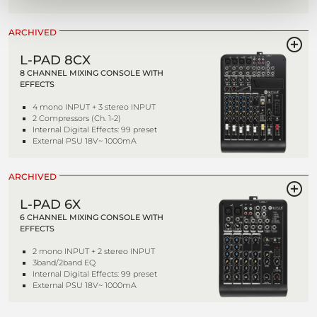
ARCHIVED
L-PAD 8CX
8 CHANNEL MIXING CONSOLE WITH
EFFECTS
4 mono INPUT + 3 stereo INPUT
2 Compressors (Ch. 1-2)
Internal Digital Effects: 99 preset
External PSU 18V~ 1000mA
ARCHIVED
L-PAD 6X
6 CHANNEL MIXING CONSOLE WITH
EFFECTS
2 mono INPUT + 2 stereo INPUT
3band/2band EQ
Internal Digital Effects: 99 preset
External PSU 18V~ 1000mA