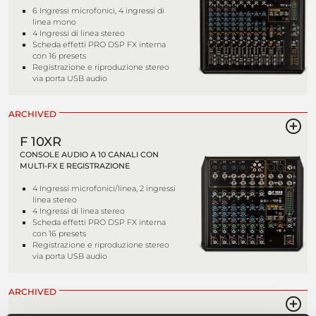
6 Ingressi microfonici, 4 ingressi di
linea mono
4 Ingressi di linea stereo
Scheda effetti PRO DSP FX interna
con 16 presets
Registrazione e riproduzione stereo
via porta USB audio
ARCHIVED
F 10XR
CONSOLE AUDIO A 10 CANALI CON
MULTI-FX E REGISTRAZIONE
4 Ingressi microfonici/linea, 2 ingressi
linea stereo
4 Ingressi di linea stereo
Scheda effetti PRO DSP FX interna
con 16 presets
Registrazione e riproduzione stereo
via porta USB audio
ARCHIVED