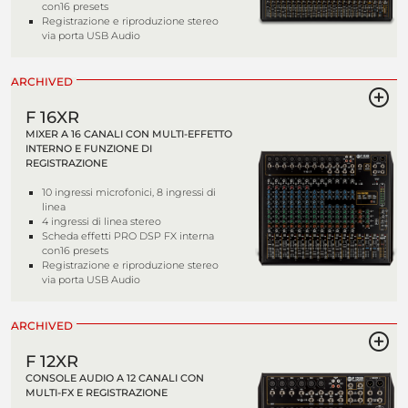
con16 presets
Registrazione e riproduzione stereo
via porta USB Audio
ARCHIVED
F 16XR
MIXER A 16 CANALI CON MULTI-EFFETTO
INTERNO E FUNZIONE DI
REGISTRAZIONE
10 ingressi microfonici, 8 ingressi di
linea
4 ingressi di linea stereo
Scheda effetti PRO DSP FX interna
con16 presets
Registrazione e riproduzione stereo
via porta USB Audio
ARCHIVED
F 12XR
CONSOLE AUDIO A 12 CANALI CON
MULTI-FX E REGISTRAZIONE