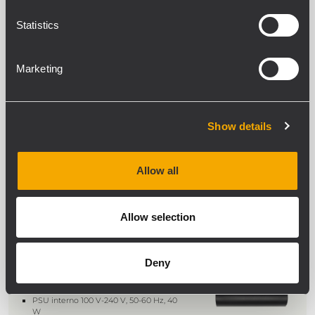
L-PAD 16CX
CONSOLE DI MIXAGGIO A 16 CANALI
Statistics
CON EFFETTI
10 ingressi MICROFONO/LINEA, 4
ingressi STEREO
Marketing
6 Compressori dinamici
monocomando (canale 1 - canale 8)
4 ritorni STEREO AUX
Equalizzatore a 3 bande con frequenza
MID sweepable sui canali del
Show details
microfono
ARCHIVED
Allow all
L-PAD 12CX
CONSOLE DI MIXAGGIO A 12 CANALI
Allow selection
CON EFFETTI
6 INGRESSI MONO + 4 INGRESSI
STEREO
Deny
4 Compressori (Canali 1-4)
Effetti digitali interni: 99
predisposizioni
PSU interno 100 V-240 V, 50-60 Hz, 40
W