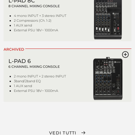
L-PAD 8C
8 CHANNEL MIXING CONSOLE
4 mono INPUT + 3 stereo INPUT
2 Compressors (Ch. 1-2)
1 AUX send
External PSU 18V~ 1000mA
ARCHIVED
L-PAD 6
6 CHANNEL MIXING CONSOLE
2 mono INPUT + 2 stereo INPUT
3band/2band EQ
1 AUX send
External PSU 18V~ 1000mA
VEDI TUTTI