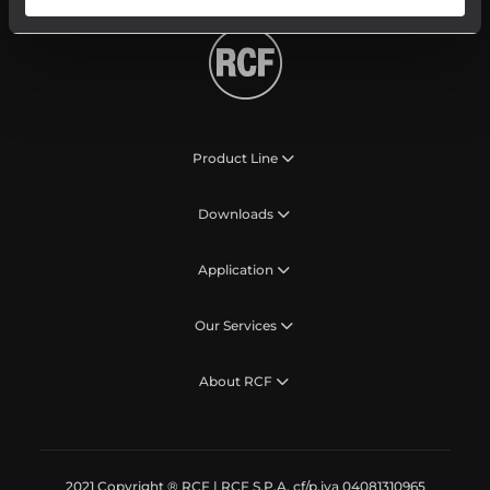
Product Line
Downloads
Application
Our Services
About RCF
2021 Copyright ® RCF | RCF S.P.A. cf/p.iva 04081310965