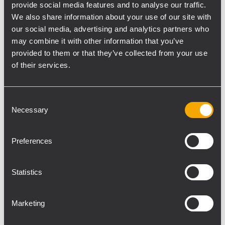
Constant Directivity CMD Hörnen mit
provide social media features and to analyse our traffic.
jeweils einem 1“ RCF Precission Neodym
We also share information about your use of our site with
Kompressionstreiber mit einer 1,75“
our social media, advertising and analytics partners who
Schwingspule.
may combine it with other information that you’ve
provided to them or that they’ve collected from your use
Den Tief- Mittelton übernehmen zwei 8“
of their services.
RCF Precision Neodym Woofer mit jeweils
einer 2,5“ Schwingspule.
Der P5228-L ist konform zu der IP 55
Consent
Schutzklasse (International Protection
Necessary
Selection
Rating) und eignet sich daherr optimal für
permaneten Installationen im Innen- sowie
Preferences
Außenbereich.
Das Gehäuse besteht aus einem Stück und
Statistics
ist aus rotationsgegossenem Polyethylen
gefertigt. Es ist UV-stabil, mit 4 x M8
Flugpunkten ausgestattet und besitzt ein
Marketing
Aluminiumfrontgitter mit Akustikschaum