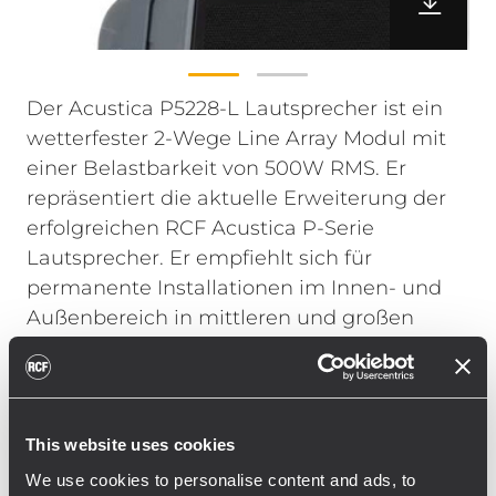
Der Acustica P5228-L Lautsprecher ist ein
wetterfester 2-Wege Line Array Modul mit
einer Belastbarkeit von 500W RMS. Er
repräsentiert die aktuelle Erweiterung der
erfolgreichen RCF Acustica P-Serie
Lautsprecher. Er empfiehlt sich für
permanente Installationen im Innen- und
Außenbereich in mittleren und großen
Veranstaltungsorten.
Die State of the Arte RCF Precision
Schallwandler stehen für eine hohe
Leistung und hervorragender Audioqualität.
This website uses cookies
Die Hochtonsektion besteht aus zwei
We use cookies to personalise content and ads, to