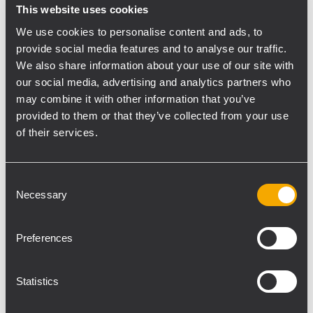
erhalten
This website uses cookies
We use cookies to personalise content and ads, to
provide social media features and to analyse our traffic.
We also share information about your use of our site with
our social media, advertising and analytics partners who
Um all diesen verschiedenen
may combine it with other information that you’ve
Anforderungen gerecht zu werden, setzte
provided to them or that they’ve collected from your use
PM Blue auf ein System, ausschließlich aus
of their services.
RCF Komponenten. Auf der Bühne waren 2x
10 HDL 50-A Module hängend als Main
Consent
Array installiert. 4x TT 22-A waren als Infill
Necessary
Selection
und Outfill platziert. Vor der Bühne taten 12
SUB 9007 Module im Cardioid-Modus ihren
Preferences
Dienst. Wie flexibel und hochklassig im
Klang die RCF-Anlage im Zusammenspiel
Statistics
ist, zeigte sich erneut beim krönenden
Abschluss des Festivals. Das Pilsen