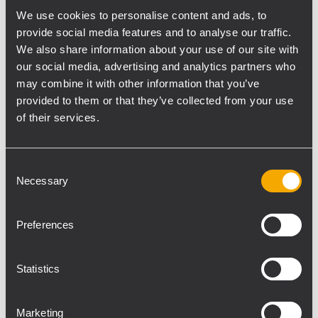
Transducers“, „TT + High Definition Touring &
We use cookies to personalise content and ads, to
Theatre“ und „Installed Sound“... vereint im
provide social media features and to analyse our traffic.
We also share information about your use of our site with
Bereich „Sound Culture“. Jedes Konzept
our social media, advertising and analytics partners who
wurde für die jeweilige Anwendung
may combine it with other information that you’ve
entwickelt und die Kunstwerke wirken wie
provided to them or that they’ve collected from your use
ein Titelblatt der Saturday Evening Post im
of their services.
Norman-Rockwell-Stil. Marketingleiterin
Gioa Molinari sagte: „Wir haben bewusst
einen neuen und innovativen Grafikstil
Consent
Necessary
Selection
gewählt, der den Leser innehalten lässt – als
hätte er gerade ein Plakat, ein Banner oder
die Titelseite einer Zeitschrift gesehen. Dies
Preferences
wird Menschen, die RCF als einen
traditionellen Hersteller von Lautsprechern
Statistics
sehen, sicherlich erschüttern.“ Doch unter
der humoristischen Fassade liegt die
Marketing