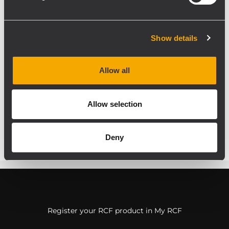
seriöse Botschaft eines Unternehmens mit
einer 62-jährigen und unvergleichlichen
Geschichte. Die neue Kampagne ist auf
Show details
jedes einzelne der entsprechenden
Marktsegmente zugeschnitten und startet
im Juni 2012. „Das Unternehmen hat sein
Allow all
altes Erscheinungsbild abgelegt und bietet
einen Ausblick auf die Zukunft von RCF“,
Allow selection
schloss Frau Molinari.
Deny
Register your RCF product in My RCF