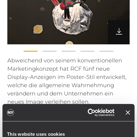
Abweichend von seinem konventionellen
Marketingkonzept hat RCF fünf neue
Display-Anzeigen im Poster-Stil entwickelt,
welche die allgemeine Wahrnehmung
verändern und dem Unternehmen ein
neues Image verleihen sollen.
Ausgeschnittene Charaktere im Cartoon-Stil
sprechen die Kernbereiche des
Unternehmens an, wie „Recording“,
This website uses cookies
„Professional Speaker Systems“, „Precision