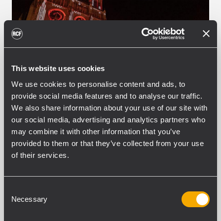
This website uses cookies
We use cookies to personalise content and ads, to
provide social media features and to analyse our traffic.
EVENT
CONCERTS AND LIVE EVENTS
27
Dezember 2019
We also share information about your use of our site with
our social media, advertising and analytics partners who
HDL 50-A im Einsatz bei der
may combine it with other information that you’ve
Vibration Tour 2019
provided to them or that they’ve collected from your use
of their services.
Die Vibration Tour 2019 mit zahlreichen
kostenlosen Konzerten war in diesem
Sommer wieder ein voller Erfolg. Der
Consent
private französische Radiosender
Necessary
Selection
Vibration organisiert diese kostenlose
Konzertreihe in der Region Centre-Val de