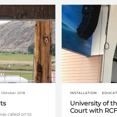
4 Oktober 2018
INSTALLATION
EDUCAT
ts
University of 
Court with RC
as called on to