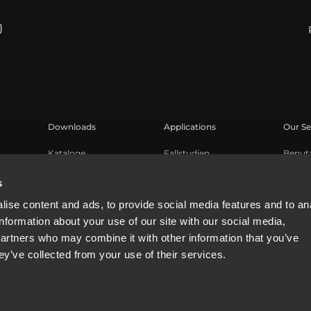
Downloads
Applications
Our Se
Kataloge
Fallstudien
Benut
Software
Produk
s
Knowl
ise content and ads, to provide social media features and to an
Aufge
information about your use of our site with our social media,
Buy A
partners who may combine it with other information that you’ve
ey’ve collected from your use of their services.