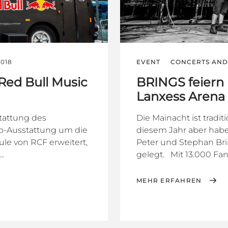
2018
EVENT
CONCERTS AND 
Red Bull Music
BRINGS feiern 
Lanxess Arena
tattung des
Die Mainacht ist tradit
io-Ausstattung um die
diesem Jahr aber hab
ule von RCF erweitert,
Peter und Stephan Brin
..
gelegt. Mit 13.000 Fa
MEHR ERFAHREN