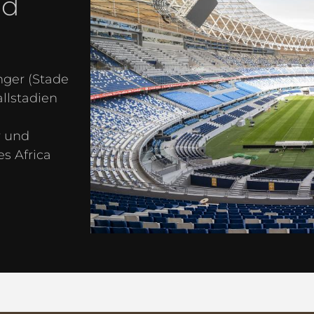
nd
ger (Stade
llstadien
r und
s Africa