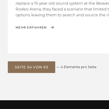
replace a 15-year-old sound system at the Beave
Rodeo Arena, they faced a scenario that limited th
options leaving them to search and source the rig
MEHR ERFAHREN
— 4 Elemente pro Seite
SEITE 54 VON 93