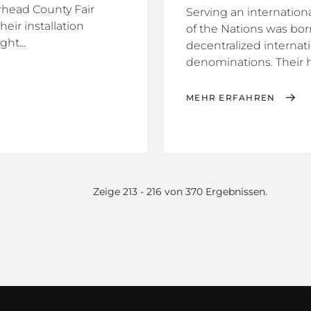
rhead County Fair
Serving an internationa
eir installation
of the Nations was bor
ht...
decentralized interna
denominations. Their hi
MEHR ERFAHREN
Zeige 213 - 216 von 370 Ergebnissen.