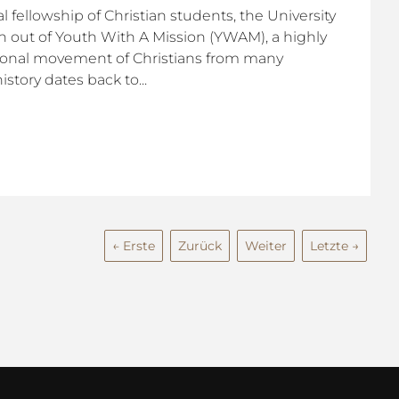
l fellowship of Christian students, the University
n out of Youth With A Mission (YWAM), a highly
tional movement of Christians from many
story dates back to...
← Erste
Zurück
Weiter
Letzte →