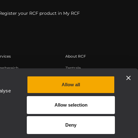
Register your RCF product in My RCF
rvices
About RCF
zerbereich
Zentrale
tregistrierung
Regionale Geschäftsstellen
edge Base
Arbeiten Sie mit uns zusammen
Allow all
alyse
zeichnete Webinare
News
uthentic
Über RCF
Allow selection
Etica, Compliance e Integrità
Deny