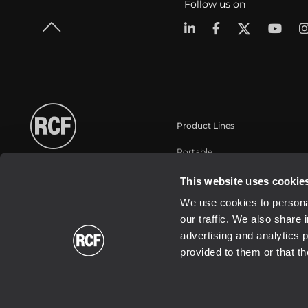
Follow us on
Product Lines
Portable
Touring
This website uses cookie
Installation
We use cookies to personal
Commercial
our traffic. We also share 
Schallwandler / Transducer
advertising and analytics 
provided to them or that th